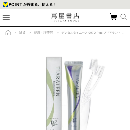
雑貨
健康・理美容
>
>
> デンタルタイムセス 907D Plus ブリアラント [ハミガキ] の商品詳細
トップ