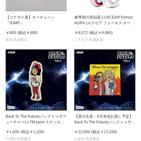
【コナガイ香】キーチェーン
鼻専用の美顔器 LUXCEAR Fornez
『JUMP』
AURA (ルクセア フォーネス オー
ラ)2026年新型モデル【美顔器】
￥900
(税込
￥990
)
￥9,072
(税込
￥9,980
)
銀座 蔦屋書店
二子玉川 蔦屋家電
Back To The Future(バックトゥザフ
【受注生産：9月末頃お渡し予定】
ューチャー) x TM paint ステッカー
Back To The Future(バックトゥザフ
Linda(リンダ)
ューチャー) x TM paint キャンバス
￥1,000
(税込
￥1,100
)
￥12,000
(税込
￥13,200
)
Marty & Doc(マーティ＆ドク)
六本松 蔦屋書店
六本松 蔦屋書店