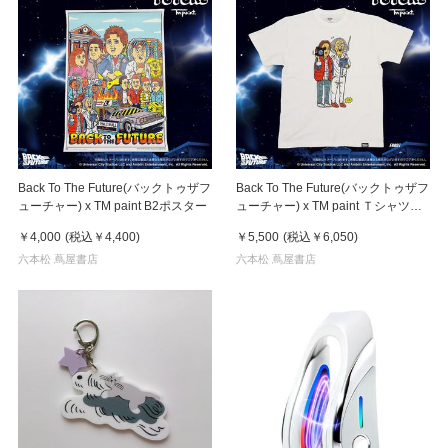
Back To The Future(バックトゥザフ
Back To The Future(バックトゥザフ
ューチャー) x TM paint B2ポスター
ューチャー) x TM paint Ｔシャツ
Marty(マーティ) & Doc(ドク)
￥4,000
(税込
￥4,400
)
￥5,500
(税込
￥6,050
)
六本松 蔦屋書店
六本松 蔦屋書店