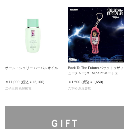
ポール・シェリー ハーバルオイル
Back To The Future(バックトゥザフ
ューチャー) x TM paint キーチェー
ン Linda(リンダ)
￥11,000
(税込
￥12,100
)
￥1,500
(税込
￥1,650
)
二子玉川 蔦屋家電
六本松 蔦屋書店