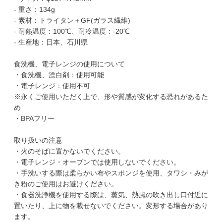
- 重さ：134g
- 素材：トライタン＋GF(ガラス繊維)
- 耐熱温度：100℃、耐冷温度：-20℃
- 生産地：日本、石川県
食洗機、電子レンジの使用について
・食洗機、漂白剤：使用可能
・電子レンジ：使用不可
※永くご使用いただく上で、形や質感が変化する恐れがあるた
め
・BPAフリー
取り扱いの注意
・火のそばに置かないでください。
・電子レンジ・オーブンでは使用しないでください。
・手洗いする際は柔らかい布やスポンジを使用、タワシ・みが
き粉のご使用はお避けください。
・食器洗浄機を使用する際は、蒸気、熱風の吹き出し口付近に
置いたり、上に物を載せないでください。変形する場合があり
ます。