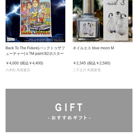
Back To The Future(バックトゥザフ
ネイルエス blue moon M
ューチャー) x TM paint B2ポスター
￥4,000
(税込
￥4,400
)
￥2,345
(税込
￥2,580
)
六本松 蔦屋書店
二子玉川 蔦屋家電