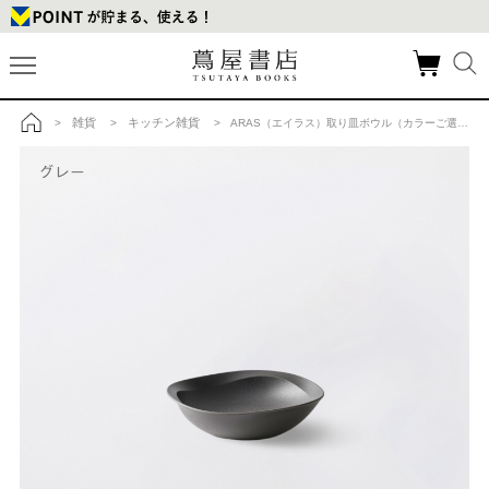
雑貨
キッチン雑貨
>
>
> ARAS（エイラス）取り皿ボウル（カラーご選択ください）の商品詳細
トップ