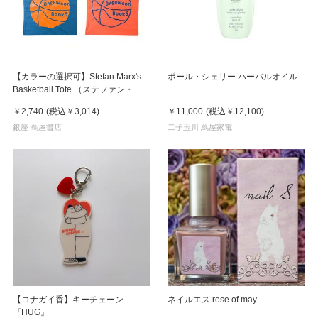
【カラーの選択可】Stefan Marx's
ポール・シェリー ハーバルオイル
Basketball Tote （ステファン・マ
ルクス）トートバッグ
￥2,740
(税込
￥3,014
)
￥11,000
(税込
￥12,100
)
銀座 蔦屋書店
二子玉川 蔦屋家電
【コナガイ香】キーチェーン
ネイルエス rose of may
『HUG』