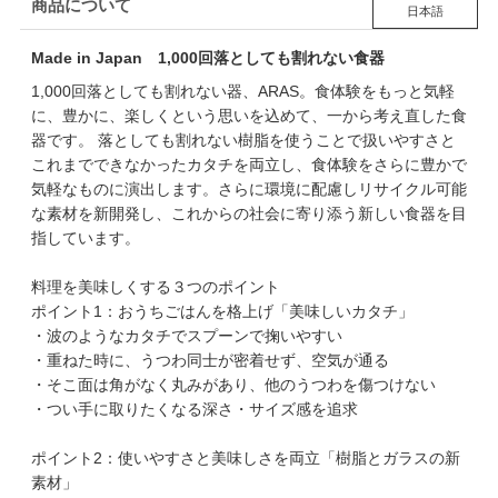
商品について
日本語
Made in Japan 1,000回落としても割れない食器
1,000回落としても割れない器、ARAS。食体験をもっと気軽
に、豊かに、楽しくという思いを込めて、一から考え直した食
器です。 落としても割れない樹脂を使うことで扱いやすさと
これまでできなかったカタチを両立し、食体験をさらに豊かで
気軽なものに演出します。さらに環境に配慮しリサイクル可能
な素材を新開発し、これからの社会に寄り添う新しい食器を目
指しています。
料理を美味しくする３つのポイント
ポイント1：おうちごはんを格上げ「美味しいカタチ」
・波のようなカタチでスプーンで掬いやすい
・重ねた時に、うつわ同士が密着せず、空気が通る
・そこ面は角がなく丸みがあり、他のうつわを傷つけない
・つい手に取りたくなる深さ・サイズ感を追求
ポイント2：使いやすさと美味しさを両立「樹脂とガラスの新
素材」