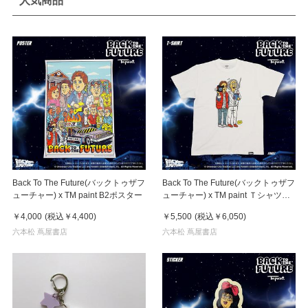
人気商品
Back To The Future(バックトゥザフ
Back To The Future(バックトゥザフ
ューチャー) x TM paint B2ポスター
ューチャー) x TM paint Ｔシャツ
Marty(マーティ) & Doc(ドク)
￥4,000
(税込
￥4,400
)
￥5,500
(税込
￥6,050
)
六本松 蔦屋書店
六本松 蔦屋書店