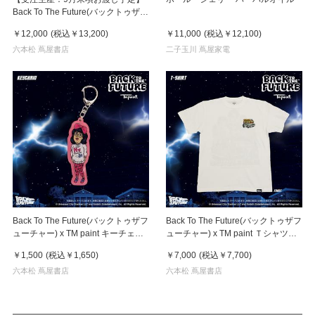
Back To The Future(バックトゥザフ
ューチャー) x TM paint キャンバス
￥12,000
(税込
￥13,200
)
￥11,000
(税込
￥12,100
)
Marty & Doc(マーティ＆ドク)
六本松 蔦屋書店
二子玉川 蔦屋家電
Back To The Future(バックトゥザフ
Back To The Future(バックトゥザフ
ューチャー) x TM paint キーチェー
ューチャー) x TM paint Ｔシャツ
ン Linda(リンダ)
Key Visual White
￥1,500
(税込
￥1,650
)
￥7,000
(税込
￥7,700
)
六本松 蔦屋書店
六本松 蔦屋書店