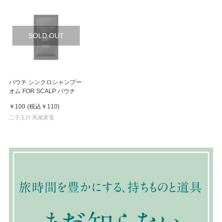
SOLD OUT
パウチ シンクロシャンプー
オム FOR SCALP パウチ
￥100
(税込
￥110
)
二子玉川 蔦屋家電