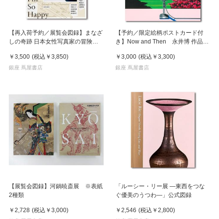
【再入荷予約／展覧会図録】まなざ
【予約／限定絵柄ポストカード付
しの奇跡 日本女性写真家の冒険
き】Now and Then 永井博 作品
※8月中旬頃入荷予定
集 ※8月下旬頃の発送予定
￥3,500
(税込
￥3,850
)
￥3,000
(税込
￥3,300
)
銀座 蔦屋書店
銀座 蔦屋書店
【展覧会図録】河鍋暁斎展 ※表紙
「ルーシー・リー展 ―東西をつな
2種類
ぐ優美のうつわ―」公式図録
￥2,728
(税込
￥3,000
)
￥2,546
(税込
￥2,800
)