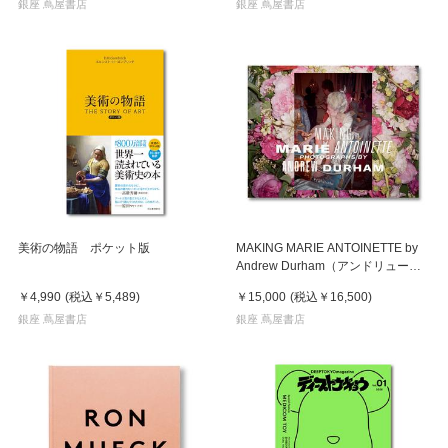
銀座 蔦屋書店
銀座 蔦屋書店
美術の物語 ポケット版
MAKING MARIE ANTOINETTE by
Andrew Durham（アンドリュー・
ダーハム）マリー・アントワネット
￥4,990
(税込
￥5,489
)
￥15,000
(税込
￥16,500
)
作品集
銀座 蔦屋書店
銀座 蔦屋書店