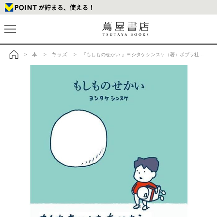
本
キッズ
>
>
> 『もしものせかい 』ヨシタケシンスケ（著）ポプラ社の商品詳細
トップ