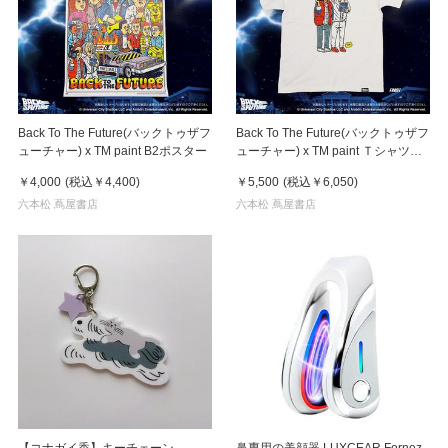
Back To The Future(バックトゥザフ
Back To The Future(バックトゥザフ
ューチャー) x TM paint B2ポスター
ューチャー) x TM paint Ｔシャツ
Marty(マーティ) & Doc(ドク)
￥4,000
(税込
￥4,400
)
￥5,500
(税込
￥6,050
)
六本松 蔦屋書店
六本松 蔦屋書店
【コナガイ香】キーチェーン
鼻専用の美顔器 LUXCEAR Fornez