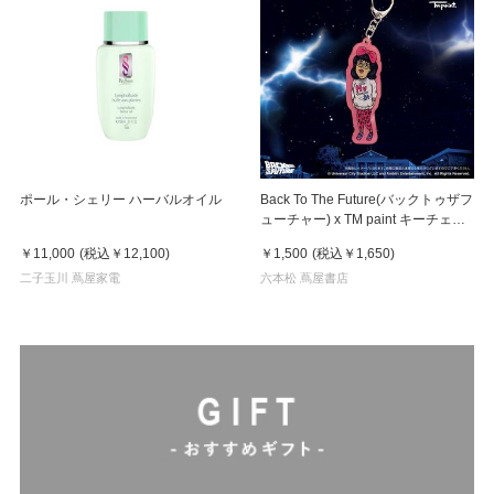
ポール・シェリー ハーバルオイル
Back To The Future(バックトゥザフ
ューチャー) x TM paint キーチェー
ン Linda(リンダ)
￥11,000
(税込
￥12,100
)
￥1,500
(税込
￥1,650
)
二子玉川 蔦屋家電
六本松 蔦屋書店