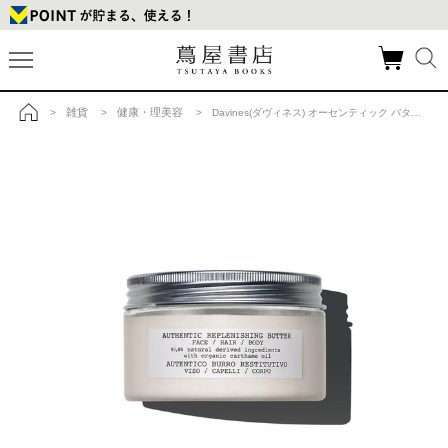
雑貨
健康・理美容
>
>
> Davines(ダヴィネス) オーセンティック バターの商品詳細
トップ