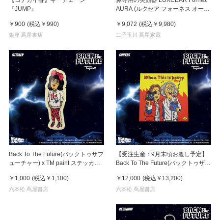
『JUMP』
AURA (ルクセア フォーネス オー
ラ)2026年新型モデル【美顔器】
￥900
(税込
￥990
)
￥9,072
(税込
￥9,980
)
銀座 蔦屋書店
二子玉川 蔦屋家電
Back To The Future(バックトゥザフ
【受注生産：9月末頃お渡し予定】
ューチャー) x TM paint ステッカー
Back To The Future(バックトゥザフ
Linda(リンダ)
ューチャー) x TM paint キャンバス
￥1,000
(税込
￥1,100
)
￥12,000
(税込
￥13,200
)
Marty & Doc(マーティ＆ドク)
六本松 蔦屋書店
六本松 蔦屋書店