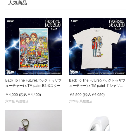
人気商品
Back To The Future(バックトゥザフ
Back To The Future(バックトゥザフ
ューチャー) x TM paint B2ポスター
ューチャー) x TM paint Ｔシャツ
Marty(マーティ) & Doc(ドク)
￥4,000
(税込
￥4,400
)
￥5,500
(税込
￥6,050
)
六本松 蔦屋書店
六本松 蔦屋書店