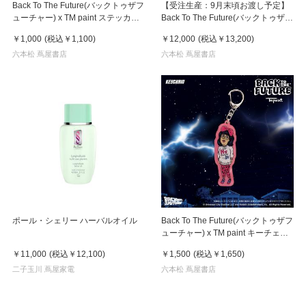
Back To The Future(バックトゥザフ
【受注生産：9月末頃お渡し予定】
ューチャー) x TM paint ステッカー
Back To The Future(バックトゥザフ
Linda(リンダ)
ューチャー) x TM paint キャンバス
￥1,000
(税込
￥1,100
)
￥12,000
(税込
￥13,200
)
Marty & Doc(マーティ＆ドク)
六本松 蔦屋書店
六本松 蔦屋書店
ポール・シェリー ハーバルオイル
Back To The Future(バックトゥザフ
ューチャー) x TM paint キーチェー
ン Linda(リンダ)
￥11,000
(税込
￥12,100
)
￥1,500
(税込
￥1,650
)
二子玉川 蔦屋家電
六本松 蔦屋書店