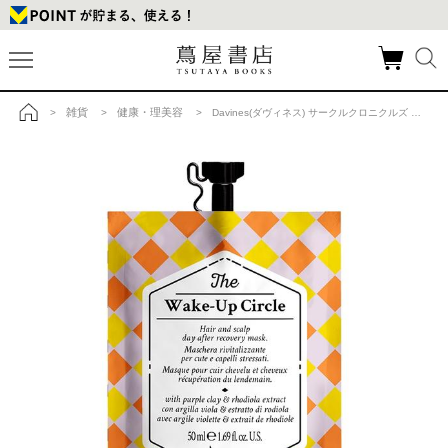
雑貨
健康・理美容
>
>
> Davines(ダヴィネス) サークルクロニクルズ ウェイクアップ サークルの商品詳細
トップ