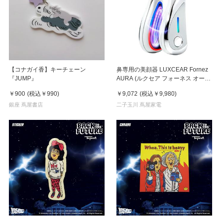
【コナガイ香】キーチェーン
鼻専用の美顔器 LUXCEAR Fornez
『JUMP』
AURA (ルクセア フォーネス オー
ラ)2026年新型モデル【美顔器】
￥900
(税込
￥990
)
￥9,072
(税込
￥9,980
)
銀座 蔦屋書店
二子玉川 蔦屋家電