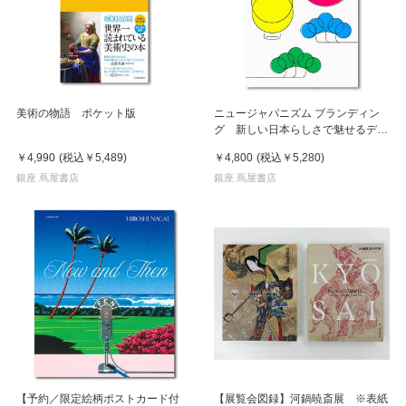
美術の物語 ポケット版
ニュージャパニズム ブランディン
グ 新しい日本らしさで魅せるデザ
イン
￥4,990
(税込
￥5,489
)
￥4,800
(税込
￥5,280
)
銀座 蔦屋書店
銀座 蔦屋書店
【予約／限定絵柄ポストカード付
【展覧会図録】河鍋暁斎展 ※表紙