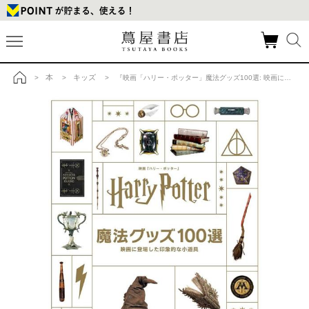
本
キッズ
>
>
> 『映画「ハリー・ポッター」魔法グッズ100選: 映画に登場した印象的な小道具』ジョディ・レベンソン (著), 松岡 佑子 (監修, 翻訳), 宮川 未葉 (翻訳)静山社の商品詳細
トップ