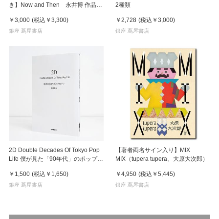
き】Now and Then 永井博 作品
2種類
集 ※8月下旬頃の発送予定
￥3,000
(税込
￥3,300
)
￥2,728
(税込
￥3,000
)
銀座 蔦屋書店
銀座 蔦屋書店
2D Double Decades Of Tokyo Pop
【著者両名サイン入り】MIX
Life 僕が見た「90年代」のポップカ
MIX（tupera tupera、大原大次郎）
ルチャー 鈴木哲也（著）
￥1,500
(税込
￥1,650
)
￥4,950
(税込
￥5,445
)
銀座 蔦屋書店
銀座 蔦屋書店