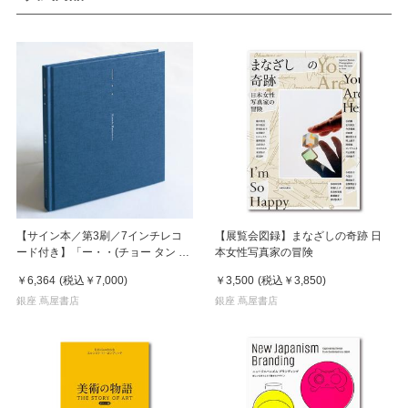
【サイン本／第3刷／7インチレコ
【展覧会図録】まなざしの奇跡 日
ード付き】「ー・・(チョー タン タ
本女性写真家の冒険
ン)」 濵本奏 写真集
￥6,364
(税込
￥7,000
)
￥3,500
(税込
￥3,850
)
銀座 蔦屋書店
銀座 蔦屋書店