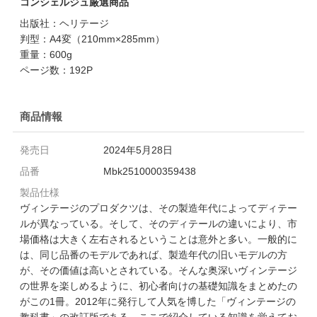
コンシェルジュ厳選商品
出版社：ヘリテージ
判型：A4変（210mm×285mm）
重量：600g
ページ数：192P
商品情報
発売日
2024年5月28日
品番
Mbk2510000359438
製品仕様
ヴィンテージのプロダクツは、その製造年代によってディテー
ルが異なっている。そして、そのディテールの違いにより、市
場価格は大きく左右されるということは意外と多い。一般的に
は、同じ品番のモデルであれば、製造年代の旧いモデルの方
が、その価値は高いとされている。そんな奥深いヴィンテージ
の世界を楽しめるように、初心者向けの基礎知識をまとめたの
がこの1冊。2012年に発行して人気を博した「ヴィンテージの
教科書」の改訂版である。ここで紹介している知識を覚えてお