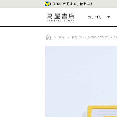
カテゴリー
美
家電
>
> 音楽ガジェット MUSIC TOUCH メ
トップ
本
映
楽
文
雑