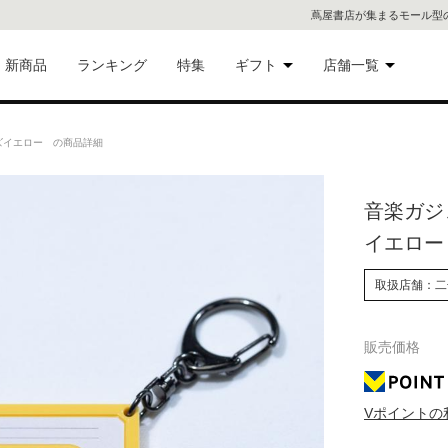
蔦屋書店が集まるモール型
新商品
ランキング
特集
ギフト
店舗一覧
二子
術品
ギフトにおすすめ
イズイエロー の商品詳細
蔦屋
eギフト
音楽ガジェ
代官
イエロ
屋書
像・音
取扱店舗：二
銀座
販売価格
書店
具
六本
Vポイントの
貨
屋書