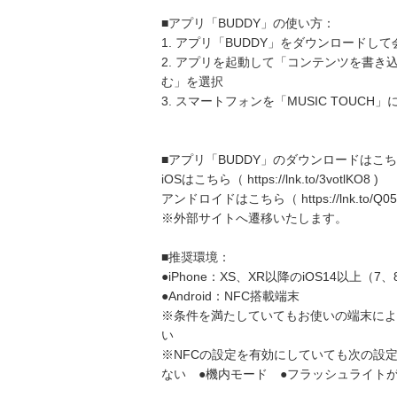
■アプリ「BUDDY」の使い方：
1. アプリ「BUDDY」をダウンロードし
2. アプリを起動して「コンテンツを書き
む」を選択
3. スマートフォンを「MUSIC TOUC
■アプリ「BUDDY」のダウンロードはこ
iOSはこちら（ https://lnk.to/3votlKO8 )
アンドロイドはこちら（ https://lnk.to/Q05
※外部サイトへ遷移いたします。
■推奨環境：
●iPhone：XS、XR以降のiOS14以
●Android：NFC搭載端末
※条件を満たしていてもお使いの端末によ
い
※NFCの設定を有効にしていても次の設
ない ●機内モード ●フラッシュライトが