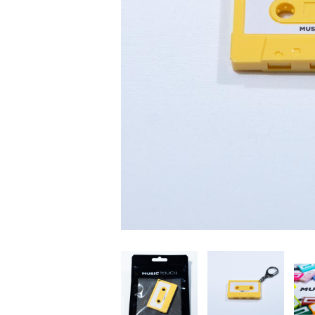
家
食
e