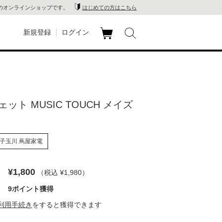
のオンラインショップです。
はじめての方はこちら
新規登録
ログイン
カ
玉川
ート
家電
ット MUSIC TOUCH メイズ
山 蔦
ー
店
子玉川 蔦屋家電
 蔦屋
¥1,800
（税込 ¥1,980
）
9ポイント獲得
木 蔦
利用手続き
をすると獲得できます
店