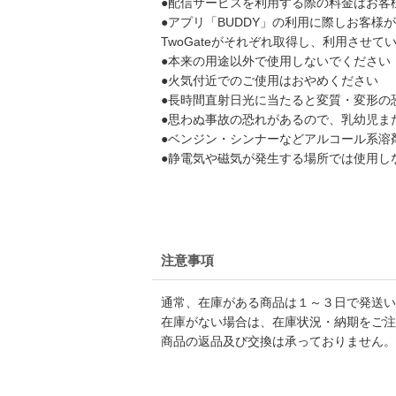
●配信サービスを利用する際の料金はお客
●アプリ「BUDDY」の利用に際しお客
TwoGateがそれぞれ取得し、利用させ
●本来の用途以外で使用しないでください
●火気付近でのご使用はおやめください
●長時間直射日光に当たると変質・変形の
●思わぬ事故の恐れがあるので、乳幼児ま
●ベンジン・シンナーなどアルコール系溶
●静電気や磁気が発生する場所では使用し
注意事項
通常、在庫がある商品は１～３日で発送い
在庫がない場合は、在庫状況・納期をご注
商品の返品及び交換は承っておりません。