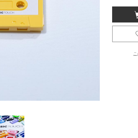
京都
電
書店
品
京都
こ
蔦屋
ギフト
梅田
書店
枚方
書店
広島