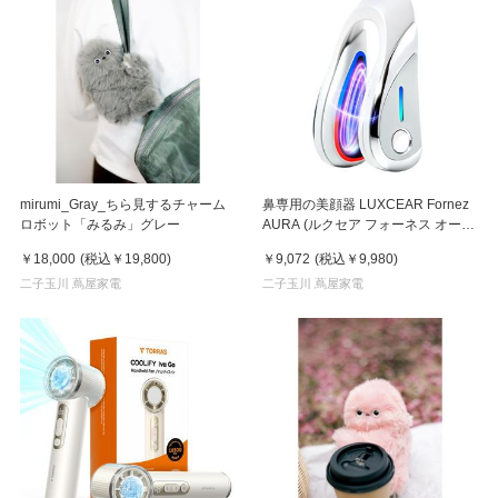
mirumi_Gray_ちら見するチャーム
鼻専用の美顔器 LUXCEAR Fornez
ロボット「みるみ」グレー
AURA (ルクセア フォーネス オー
ラ)2026年新型モデル【美顔器】
￥18,000
(税込
￥19,800
)
￥9,072
(税込
￥9,980
)
二子玉川 蔦屋家電
二子玉川 蔦屋家電