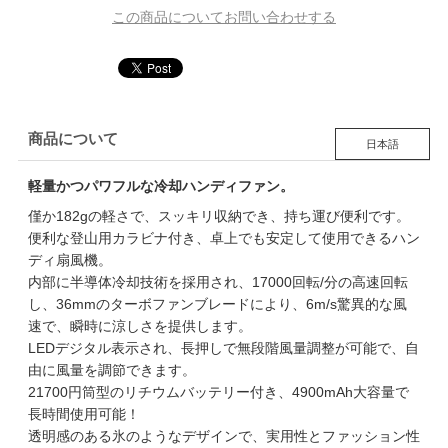
この商品についてお問い合わせする
商品について
日本語
軽量かつパワフルな冷却ハンディファン。
僅か182gの軽さで、スッキリ収納でき、持ち運び便利です。
便利な登山用カラビナ付き、卓上でも安定して使用できるハン
ディ扇風機。
内部に半導体冷却技術を採用され、17000回転/分の高速回転
し、36mmのターボファンブレードにより、6m/s驚異的な風
速で、瞬時に涼しさを提供します。
LEDデジタル表示され、長押しで無段階風量調整が可能で、自
由に風量を調節できます。
21700円筒型のリチウムバッテリー付き、4900mAh大容量で
長時間使用可能！
透明感のある氷のようなデザインで、実用性とファッション性