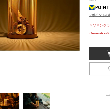
京都
Vポイントの
電
書店
※ソネングラ
品
Generat
京都
蔦屋
ギフト
梅田
書店
枚方
書店
こ
広島