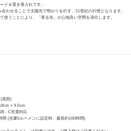
ード＆置き香入れです。
イトと組み合わせることで太陽光で明かりを灯す、21世紀の行燈となります。
て使うことにより、「香る光」が心地良い空間を演出します。
(底部)
m × 9.5cm
B - C充電対応
時間 (光量5ルーメンに設定時、最長約100時間)