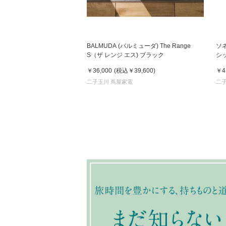
BALMUDA (バルミューダ) The Range
ソ
S（ザ レンジ エス) ブラック
シッ
￥36,000
(税込
￥39,600
)
￥4
二子玉川 蔦屋家電
二