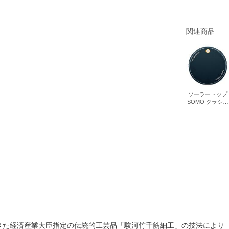
書店
関連商品
六本
屋書
ソーラートップ
SOMO クラシッ
ク Generation6
きた経済産業大臣指定の伝統的工芸品「駿河竹千筋細工」の技法により