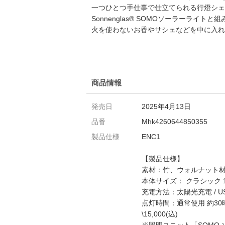
一つひとつ手仕事で仕立てられる行燈シェ
Sonnenglas® SOMOソーラーラ
火を使わないお香やサシェなどを中に入れ
商品情報
発売日
2025年4月13日
品番
Mhk4260644850355
製品仕様
ENC1
【製品仕様】
素材：竹、ウォルナット材
本体サイズ： クラシック 18c
充電方法：太陽光充電 / US
点灯時間：通常使用 約30
\15,000(込)