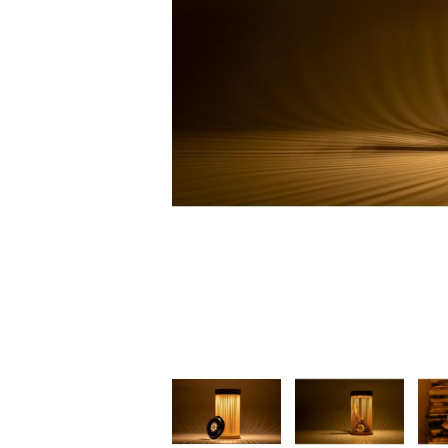
家
食
e