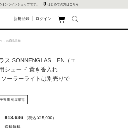
のオンラインショップです。
はじめての方はこちら
新規登録
ログイン
カ
玉川
ート
です。の商品詳細
家電
ス SONNENGLAS EN（エ
山 蔦
用シェード 置き香入れ
店
O ソーラーライトは別売りで
 蔦屋
子玉川 蔦屋家電
木 蔦
¥13,636
（税込 ¥15,000
）
店
送料無料