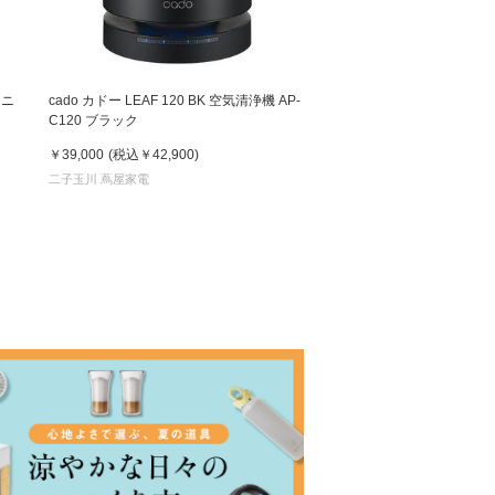
ミニ
cado カドー LEAF 120 BK 空気清浄機 AP-
C120 ブラック
￥39,000
(税込
￥42,900
)
二子玉川 蔦屋家電