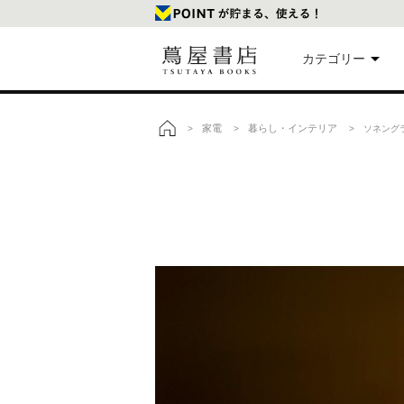
カテゴリー
美
家電
暮らし・インテリア
>
>
> ソネングラ
トップ
本
映
楽
文
雑