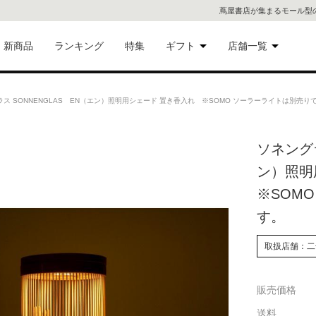
蔦屋書店が集まるモール型
新商品
ランキング
特集
ギフト
店舗一覧
二子
術品
ギフトにおすすめ
ス SONNENGLAS EN（エン）照明用シェード 置き香入れ ※SOMO ソーラーライトは別売り
蔦屋
eギフト
ソネングラ
代官
ン）照明
屋書
像・音
※SOM
す。
銀座
書店
取扱店舗：二
具
六本
販売価格
貨
屋書
送料