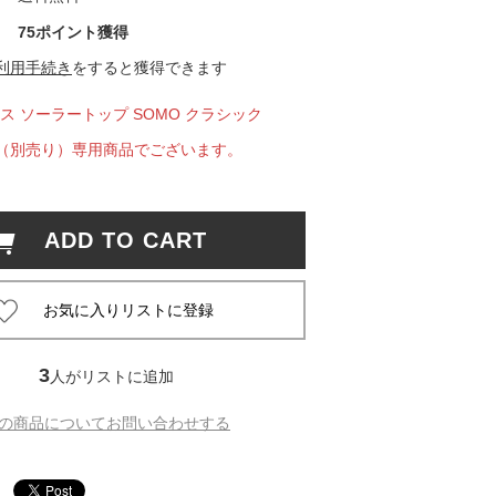
75ポイント獲得
 蔦屋
利用手続き
をすると獲得できます
ス ソーラートップ SOMO クラシック
ion6（別売り）専用商品でございます。
岡崎
書店
ADD TO CART
 蔦屋
 蔦屋
3
人がリストに追加
の商品についてお問い合わせする
 蔦屋