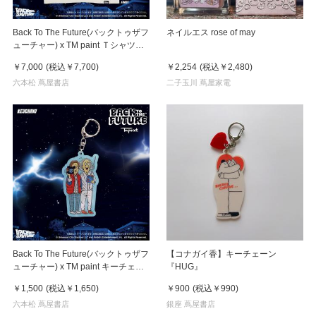
Back To The Future(バックトゥザフ
ネイルエス rose of may
ューチャー) x TM paint Ｔシャツ
Key Visual White
￥7,000
(税込
￥7,700
)
￥2,254
(税込
￥2,480
)
六本松 蔦屋書店
二子玉川 蔦屋家電
Back To The Future(バックトゥザフ
【コナガイ香】キーチェーン
ューチャー) x TM paint キーチェー
『HUG』
ン Marty & Doc(マーティ＆ドク)
￥1,500
(税込
￥1,650
)
￥900
(税込
￥990
)
六本松 蔦屋書店
銀座 蔦屋書店