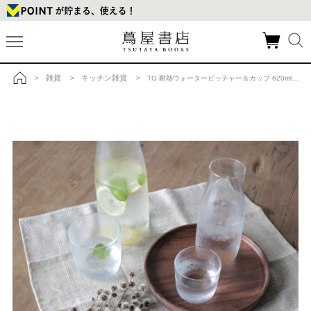
雑貨
キッチン雑貨
>
>
> TG 耐熱ウォーターピッチャー＆カップ 620ml Heat-resistant Water Pitcher and Cup Setの商品詳細
トップ