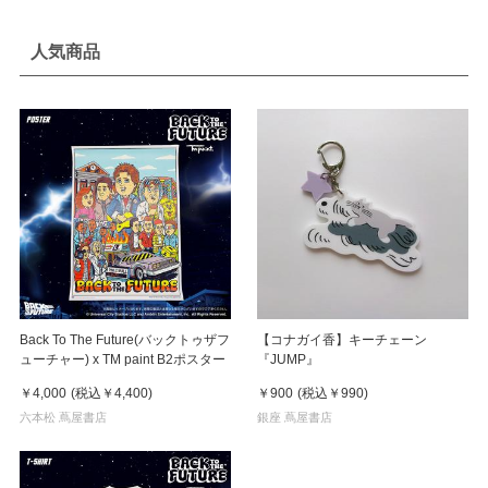
人気商品
Back To The Future(バックトゥザフ
【コナガイ香】キーチェーン
ューチャー) x TM paint B2ポスター
『JUMP』
￥4,000
(税込
￥4,400
)
￥900
(税込
￥990
)
六本松 蔦屋書店
銀座 蔦屋書店