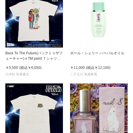
Back To The Future(バックトゥザフ
ポール・シェリー ハーバルオイル
ューチャー) x TM paint Ｔシャツ
Marty(マーティ) & Doc(ドク)
￥5,500
(税込
￥6,050
)
￥11,000
(税込
￥12,100
)
六本松 蔦屋書店
二子玉川 蔦屋家電