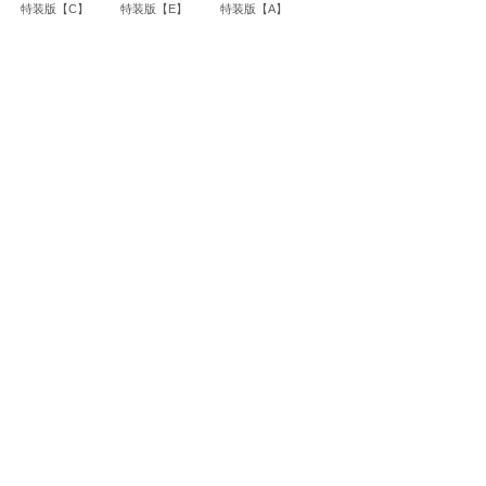
特装版【C】
特装版【E】
特装版【A】
松 蔦
店