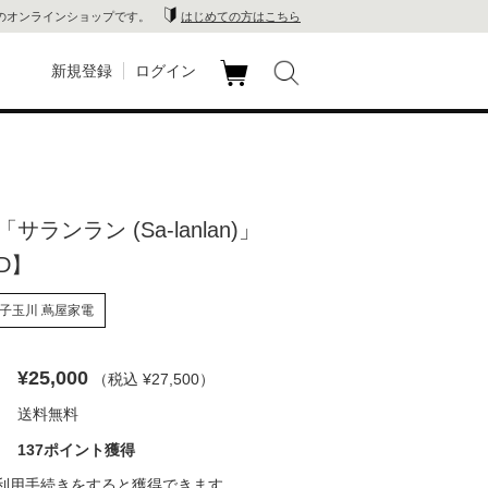
のオンラインショップです。
はじめての方はこちら
新規登録
ログイン
カ
玉川
ート
家電
サランラン (Sa-lanlan)」
山 蔦
D】
店
子玉川 蔦屋家電
 蔦屋
¥25,000
（税込 ¥27,500
）
送料無料
木 蔦
137ポイント獲得
店
利用手続き
をすると獲得できます