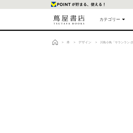
カテゴリー
美
本
デザイン
>
>
> 川島小鳥「サランラン (Sa
トップ
本
映
楽
文
雑