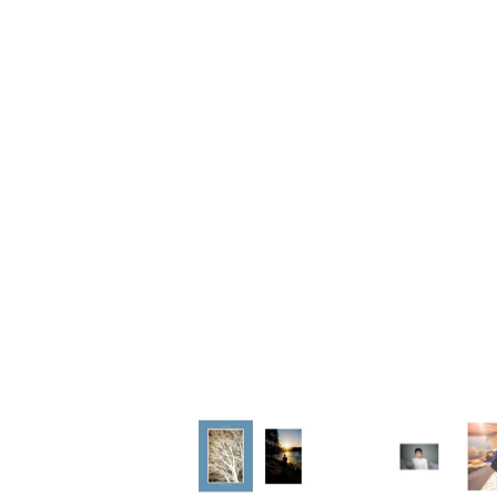
家
食
e