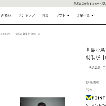
蔦屋書店が集まるモール型
新商品
ランキング
特集
ギフト
店舗一覧
二子
術品
ギフトにおすすめ
-lanlan)」 特装版【D】の商品詳細
蔦屋
eギフト
川島小鳥「
代官
特装版【
屋書
像・音
取扱店舗：二
銀座
販売価格
書店
具
送料
六本
貨
屋書
Vポイントの