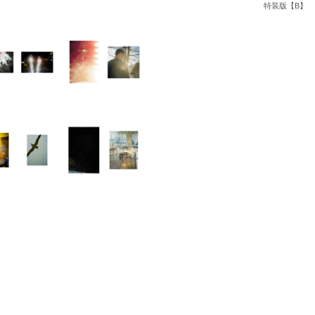
特装版【B】
書店
六本
屋書