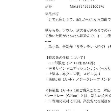
品番
Mbk9784868310037d
製品仕様
「とても寂しくて、寂しかったから自由で
秋から冬、ソウル。次の春が来るまでの7
て歩いた街がだんだん馴染んで、すこし優
-----
川島小鳥、最新作『サランラン 사란란 （Sa
【特装版の仕様について】
・300部限定（A〜F6種 各50部）
・著者サイン＋エディションナンバー入り
・上製本、布クロス装、スピンあり
・表紙6種（A〜F）／ジークレープリント
※特装版（A〜F）1種ご購入ごとに、対
*ジークレー（Giclee）とは、新しい
ート専用の素材に印刷、高品質な複製画を