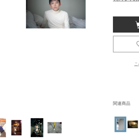
京都
電
書店
品
京都
蔦屋
ギフト
こ
梅田
書店
枚方
関連商品
書店
広島