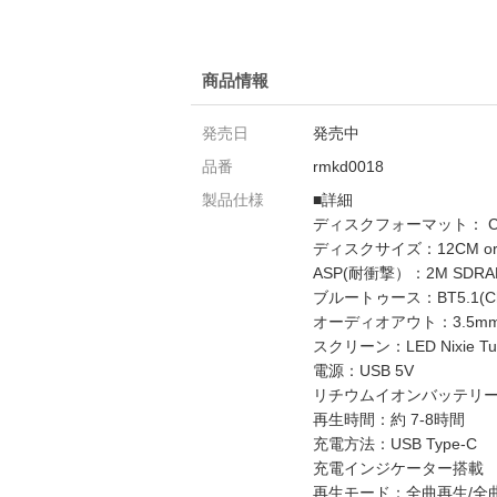
商品情報
発売日
発売中
品番
rmkd0018
製品仕様
■詳細
ディスクフォーマット： CD/
ディスクサイズ：12CM or
ASP(耐衝撃）：2M SDRA
ブルートゥース：BT5.1(Chi
オーディオアウト：3.5m
スクリーン：LED Nixie Tub
電源：USB 5V
リチウムイオンバッテリー：1
再生時間：約 7-8時間
充電方法：USB Type-C
充電インジケーター搭載
再生モード：全曲再生/全