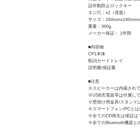
誤作動防止ロックキー
ネジ穴：x2（背面）
サイズ：160mmx140mmx
重量：300g
メーカー保証： 1年間
■内容物
CP1本体
歌詞カードトレイ
説明書/保証書
■注意
※スピーカーは内蔵され
※USB充電器等は付属し
※壁掛け用金具/スタンド
※スマートフォン/PCと
※全てのCD再生は保証は
※全てのBluetooth機