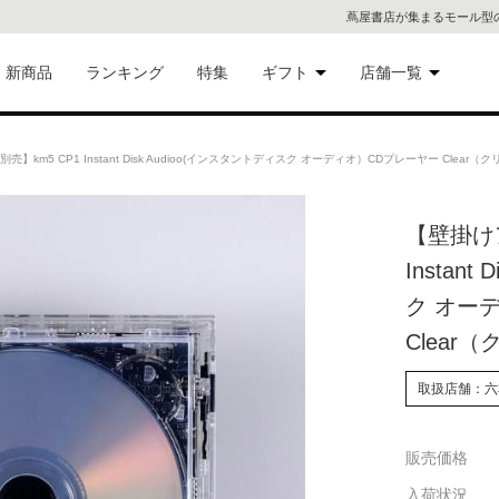
蔦屋書店が集まるモール型
新商品
ランキング
特集
ギフト
店舗一覧
二子
術品
ギフトにおすすめ
m5 CP1 Instant Disk Audioo(インスタントディスク オーディオ）CDプレーヤー Clear
蔦屋
eギフト
【壁掛け
代官
Instan
屋書
像・音
ク オー
Clear
銀座
書店
取扱店舗：六
具
六本
販売価格
貨
屋書
入荷状況