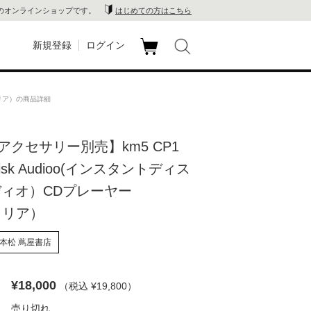
のオンラインショップです。
はじめての方はこちら
新規登録
ログイン
カ
玉川
ート
（クリア）の商品詳細
家電
アクセサリー別売】km5 CP1
山 蔦
t Disk Audioo(インスタントディス
店
ディオ）CDプレーヤー
（クリア）
 蔦屋
本松 蔦屋書店
木 蔦
¥18,000
（税込 ¥19,800
）
店
売り切れ