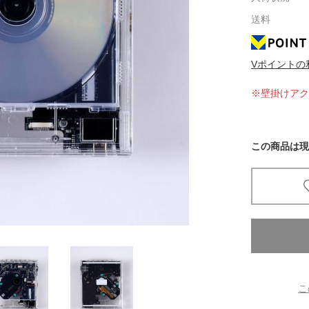
送料
京都
電
書店
Vポイントの
品
※壁掛けアク
京都
蔦屋
ギフト
この商品は現
梅田
書店
枚方
書店
こ
広島