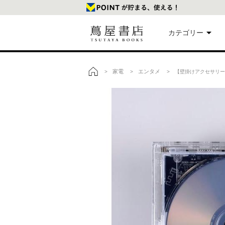
カテゴリー
美
家電
エンタメ
>
>
> 【壁掛けアクセサリー別売】k
トップ
本
映
楽
文
雑