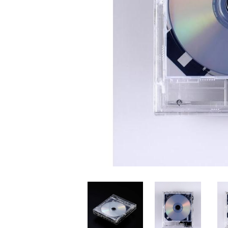
家
食
e