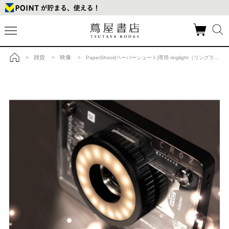
雑貨
映像
>
>
> PaperShoot(ペーパーシュート)専用 ringlight（リングライト）の商品詳細
トップ