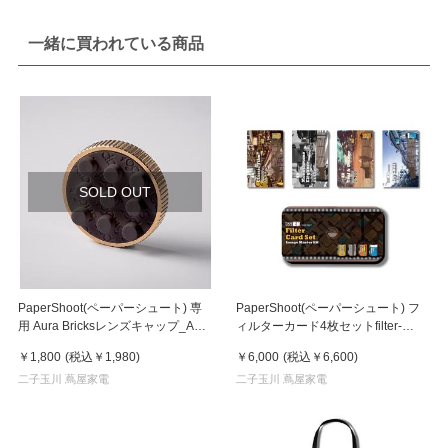
一緒に買われている商品
SOLD OUT
PaperShoot(ペーパーシュート) 専
PaperShoot(ペーパーシュート) フ
用 Aura Bricksレンズキャップ_Ash
ィルターカード4枚セットfilter-
BlockBrass Lens Cap(Screw-On)
card-set-16-filter-effects-on-4-cards
￥1,800
(税込
￥1,980
)
￥6,000
(税込
￥6,600
)
二子玉川 蔦屋家電
二子玉川 蔦屋家電