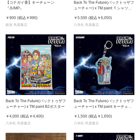
【コナガイ香】キーチェーン
Back To The Future(バックトゥザフ
『JUMP』
ューチャー) x TM paint Ｔシャツ
Marty(マーティ) & Doc(ドク)
￥900
(税込
￥990
)
￥5,500
(税込
￥6,050
)
銀座 蔦屋書店
六本松 蔦屋書店
Back To The Future(バックトゥザフ
Back To The Future(バックトゥザフ
ューチャー) x TM paint B2ポスター
ューチャー) x TM paint キーチェー
ン Marty & Doc(マーティ＆ドク)
￥4,000
(税込
￥4,400
)
￥1,500
(税込
￥1,650
)
六本松 蔦屋書店
六本松 蔦屋書店