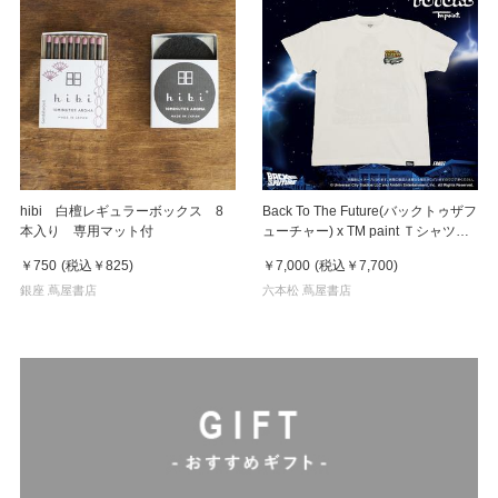
hibi 白檀レギュラーボックス 8
Back To The Future(バックトゥザフ
本入り 専用マット付
ューチャー) x TM paint Ｔシャツ
Key Visual White
￥750
(税込
￥825
)
￥7,000
(税込
￥7,700
)
銀座 蔦屋書店
六本松 蔦屋書店