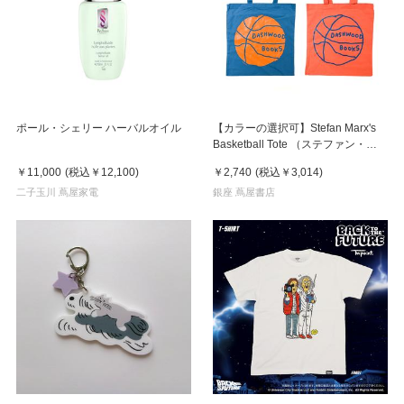
ポール・シェリー ハーバルオイル
【カラーの選択可】Stefan Marx's
Basketball Tote （ステファン・マ
ルクス）トートバッグ
￥11,000
(税込
￥12,100
)
￥2,740
(税込
￥3,014
)
二子玉川 蔦屋家電
銀座 蔦屋書店