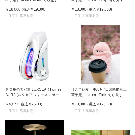
チャームロボット「みるみ」アイボ
チャームロボット「みるみ」グレー
￥18,000
(税込
￥19,800
)
￥18,000
(税込
￥19,800
)
リー
二子玉川 蔦屋家電
二子玉川 蔦屋家電
鼻専用の美顔器 LUXCEAR Fornez
【ご予約受付中/8月7日以降順次出
AURA (ルクセア フォーネス オー
荷予定】mirumi_Pink_ちら見する
ラ)2026年新型モデル【美顔器】
チャームロボット「みるみ」ピンク
￥9,072
(税込
￥9,980
)
￥18,000
(税込
￥19,800
)
二子玉川 蔦屋家電
二子玉川 蔦屋家電