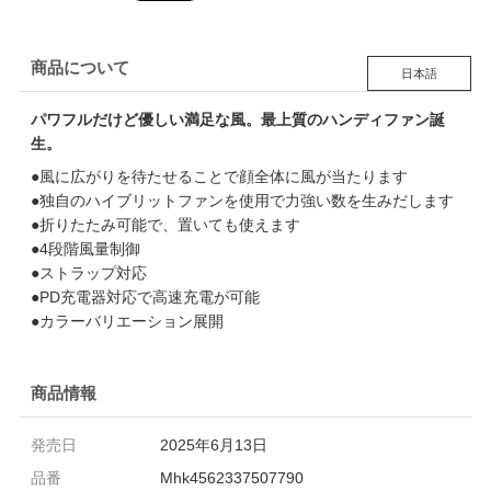
商品について
日本語
パワフルだけど優しい満足な風。最上質のハンディファン誕
生。
●風に広がりを待たせることで顔全体に風が当たります
●独自のハイブリットファンを使用で力強い数を生みだします
●折りたたみ可能で、置いても使えます
●4段階風量制御
●ストラップ対応
●PD充電器対応で高速充電が可能
●カラーバリエーション展開
商品情報
発売日
2025年6月13日
品番
Mhk4562337507790