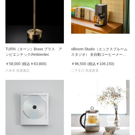
TURN（ターン）Brass ブラス ア
xBloom Studio（エックスブルーム
ンビエンテック/Ambientec
スタジオ） 全自動コーヒーメーカ
ー ミッドナイトブラック
￥58,000
(税込
￥63,800
)
￥96,500
(税込
￥106,150
)
六本木 蔦屋書店
二子玉川 蔦屋家電