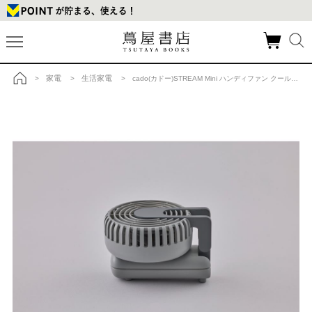
家電
生活家電
>
>
> cado(カドー)STREAM Mini ハンディファン クールグレーの商品詳細
トップ