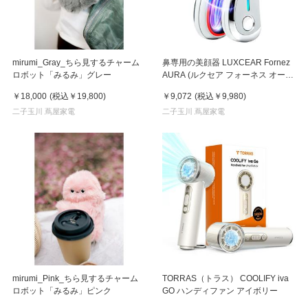
mirumi_Gray_ちら見するチャーム
鼻専用の美顔器 LUXCEAR Fornez
ロボット「みるみ」グレー
AURA (ルクセア フォーネス オー
ラ)2026年新型モデル【美顔器】
￥18,000
(税込
￥19,800
)
￥9,072
(税込
￥9,980
)
二子玉川 蔦屋家電
二子玉川 蔦屋家電
mirumi_Pink_ちら見するチャーム
TORRAS（トラス） COOLIFY iva
ロボット「みるみ」ピンク
GO ハンディファン アイボリー