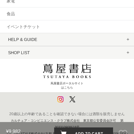
家電
食品
イベントチケット
HELP & GUIDE
SHOP LIST
蔦屋書店ポータルサイト
はこちら
20歳以上の年齢であることを確認できない場合には酒類を販売しません
カルチュア・コンビニエンス・クラブ株式会社 東京都公安委員会許可 第
303310908618号
¥9,982
ADD TO CART
TTC LIFESTYLE株式会社(京都 蔦屋書店) 京都府公安委員会 第611262330032号