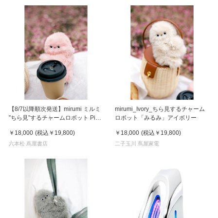
【8/7以降順次発送】mirumi ミルミ
mirumi_Ivory_ちら見するチャーム
”ちら見”するチャームロボット Pink
ロボット「みるみ」アイボリー
ピンク
￥18,000
(税込
￥19,800
)
￥18,000
(税込
￥19,800
)
六本松 蔦屋書店
二子玉川 蔦屋家電