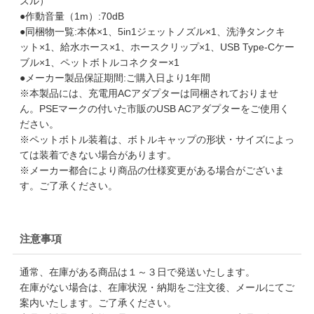
ズル）
●作動音量（1m）:70dB
●同梱物一覧:本体×1、5in1ジェットノズル×1、洗浄タンクキ
ット×1、給水ホース×1、ホースクリップ×1、USB Type-Cケー
ブル×1、ペットボトルコネクター×1
●メーカー製品保証期間:ご購入日より1年間
※本製品には、充電用ACアダプターは同梱されておりませ
ん。PSEマークの付いた市販のUSB ACアダプターをご使用く
ださい。
※ペットボトル装着は、ボトルキャップの形状・サイズによっ
ては装着できない場合があります。
※メーカー都合により商品の仕様変更がある場合がございま
す。ご了承ください。
注意事項
通常、在庫がある商品は１～３日で発送いたします。
在庫がない場合は、在庫状況・納期をご注文後、メールにてご
案内いたします。ご了承ください。