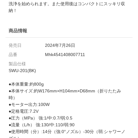
洗浄を始められます。また使用後はコンパクトにスッキリ収
納！
商品情報
発売日
2024年7月26日
品番
Mhk4541408007711
製品仕様
SWU-201(BK)
●本体重量:約800g
●本体サイズ:約W176mm×H104mm×D68mm（折りたたみ
時）
●モーター出力:100W
●定格電圧:7.2V
●圧力（MPa） 強:1/中:0.7/弱:0.5
●流量（L/h） 強:130/中:110/弱:90
●使用時間（分）:14分（強:0°ノズル）-30分（弱:シャワーノ