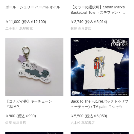
ポール・シェリー ハーバルオイル
【カラーの選択可】Stefan Marx's
Basketball Tote （ステファン・マ
ルクス）トートバッグ
￥11,000
(税込
￥12,100
)
￥2,740
(税込
￥3,014
)
二子玉川 蔦屋家電
銀座 蔦屋書店
【コナガイ香】キーチェーン
Back To The Future(バックトゥザフ
『JUMP』
ューチャー) x TM paint Ｔシャツ
Marty(マーティ) & Doc(ドク)
￥900
(税込
￥990
)
￥5,500
(税込
￥6,050
)
銀座 蔦屋書店
六本松 蔦屋書店