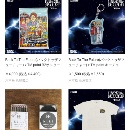
Back To The Future(バックトゥザフ
Back To The Future(バックトゥザフ
ューチャー) x TM paint B2ポスター
ューチャー) x TM paint キーチェー
ン Marty & Doc(マーティ＆ドク)
￥4,000
(税込
￥4,400
)
￥1,500
(税込
￥1,650
)
六本松 蔦屋書店
六本松 蔦屋書店