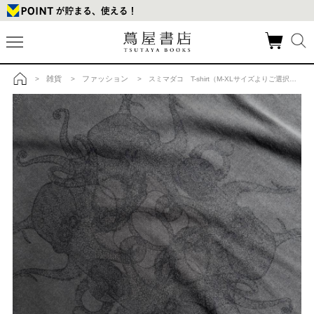
雑貨
ファッション
>
>
> スミマダコ T-shirt（M-XLサイズよりご選択ください）の商品詳細
トップ