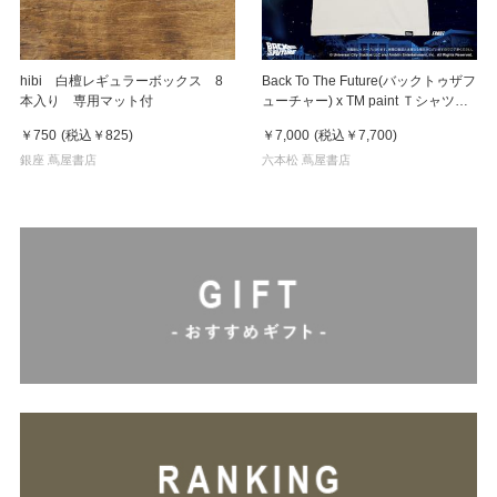
hibi 白檀レギュラーボックス 8
Back To The Future(バックトゥザフ
本入り 専用マット付
ューチャー) x TM paint Ｔシャツ
Key Visual White
￥750
(税込
￥825
)
￥7,000
(税込
￥7,700
)
銀座 蔦屋書店
六本松 蔦屋書店