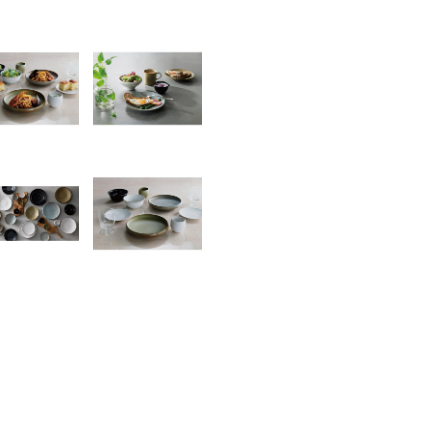
書店
六本
屋書