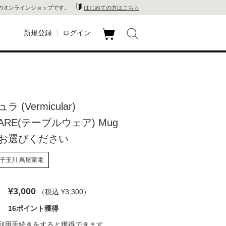
のオンラインショップです。
はじめての方はこちら
新規登録
ログイン
カ
玉川
ート
家電
 (Vermicular)
山 蔦
WARE(テーブルウェア) Mug
店
お選びください
 蔦屋
子玉川 蔦屋家電
¥3,000
（税込 ¥3,300
）
木 蔦
16ポイント獲得
店
利用手続き
をすると獲得できます