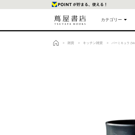
カテゴリー
美
雑貨
キッチン雑貨
>
>
> バーミキュラ (Ver
トップ
本
映
楽
文
雑