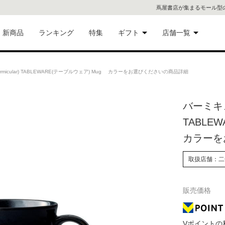
蔦屋書店が集まるモール型
新商品
ランキング
特集
ギフト
店舗一覧
二子
術品
ギフトにおすすめ
micular) TABLEWARE(テーブルウェア) Mug カラーをお選びくださいの商品詳細
蔦屋
eギフト
バーミキュラ
代官
TABLE
屋書
像・音
カラーを
銀座
取扱店舗：二
書店
具
販売価格
六本
貨
屋書
Vポイントの