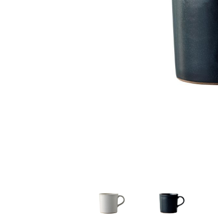
家
食
e