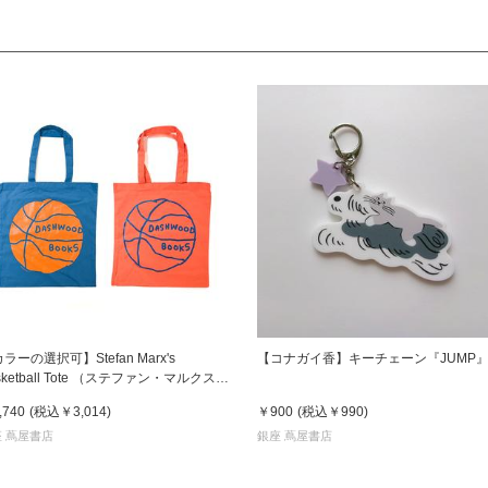
ラーの選択可】Stefan Marx's
【コナガイ香】キーチェーン『JUMP
sketball Tote （ステファン・マルクス）
ートバッグ
,740
(税込
￥3,014
)
￥900
(税込
￥990
)
 蔦屋書店
銀座 蔦屋書店