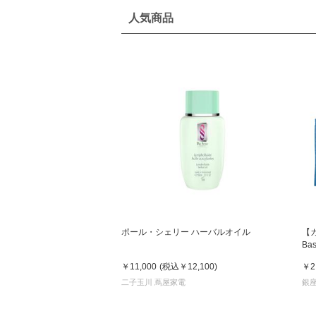
人気商品
ポール・シェリー ハーバルオイル
【カ
Ba
ト
￥11,000
(税込
￥12,100
)
￥2
二子玉川 蔦屋家電
銀座