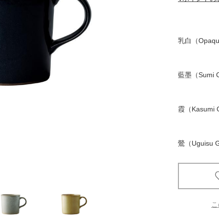
京都
電
乳白（Opaque
書店
品
京都
藍墨（Sumi C
蔦屋
ギフト
霞（Kasumi 
梅田
書店
鶯（Uguisu 
枚方
書店
こ
広島