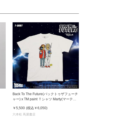
』
Back To The Future(バックトゥザフューチ
ャー) x TM paint Ｔシャツ Marty(マーティ)
& Doc(ドク)
￥5,500
(税込
￥6,050
)
六本松 蔦屋書店