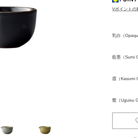
Vポイントの
京都
電
書店
乳白（Opaque
品
京都
蔦屋
藍墨（Sumi C
ギフト
梅田
霞（Kasumi 
書店
鶯（Uguisu 
枚方
書店
広島