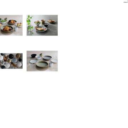
こ
書店
六本
屋書