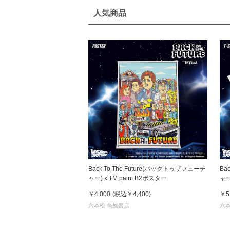
人気商品
Back To The Future(バックトゥザフューチ
Ba
ャー) x TM paint B2ポスター
ャー) x TM paint Ｔシャツ 
& 
￥4,000
(税込
￥4,400
)
￥5
六本松 蔦屋書店
六本