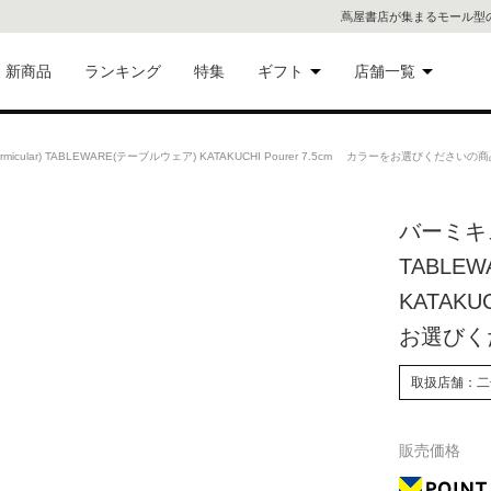
蔦屋書店が集まるモール型
新商品
ランキング
特集
ギフト
店舗一覧
二子
術品
ギフトにおすすめ
icular) TABLEWARE(テーブルウェア) KATAKUCHI Pourer 7.5cm カラーをお選びくださいの
蔦屋
eギフト
バーミキュラ
代官
TABLE
屋書
像・音
KATAKU
お選びく
銀座
書店
取扱店舗：二
具
六本
販売価格
貨
屋書