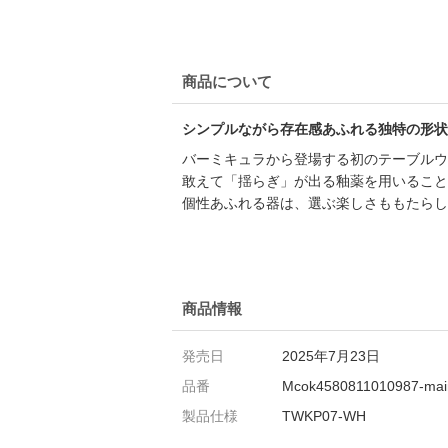
商品について
シンプルながら存在感あふれる独特の形状
バーミキュラから登場する初のテーブルウ
敢えて「揺らぎ」が出る釉薬を用いること
個性あふれる器は、選ぶ楽しさももたらし
商品情報
発売日
2025年7月23日
品番
Mcok4580811010987-mai
製品仕様
TWKP07-WH