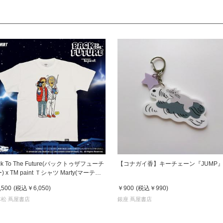
ck To The Future(バックトゥザフューチ
【コナガイ香】キーチェーン『JUMP
Marty(マーティ)
Doc(ドク)
,500
(税込
￥6,050
)
￥900
(税込
￥990
)
松 蔦屋書店
銀座 蔦屋書店