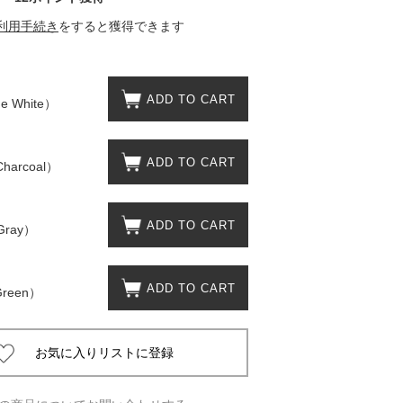
利用手続き
をすると獲得できます
 蔦屋
ADD TO CART
 White）
岡崎
ADD TO CART
書店
harcoal）
 蔦屋
ADD TO CART
Gray）
ADD TO CART
Green）
 蔦屋
 蔦屋