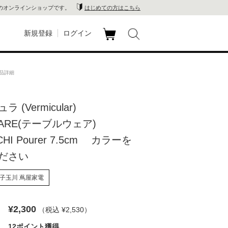
のオンラインショップです。
はじめての方はこちら
新規登録
ログイン
カ
玉川
ート
商品詳細
家電
 (Vermicular)
山 蔦
WARE(テーブルウェア)
店
CHI Pourer 7.5cm カラーを
ださい
 蔦屋
子玉川 蔦屋家電
木 蔦
¥2,300
（税込 ¥2,530
）
店
12ポイント獲得