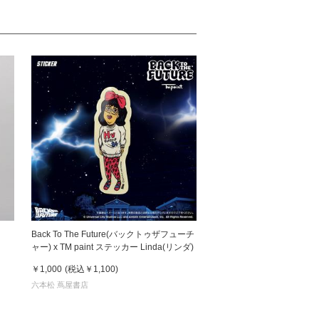
』
Back To The Future(バックトゥザフューチ
ャー) x TM paint ステッカー Linda(リンダ)
￥1,000
(税込
￥1,100
)
六本松 蔦屋書店