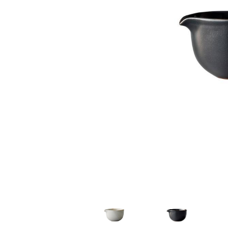
家
食
e