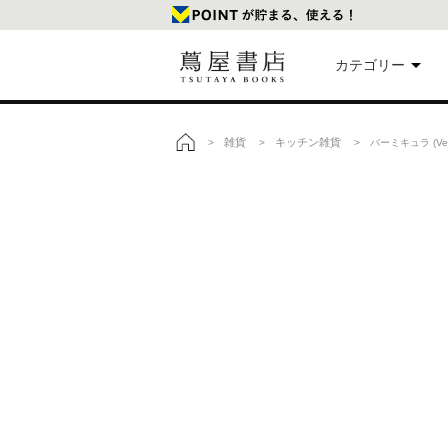
カテゴリー
美
雑貨
キッチン雑貨
>
>
> バーミキュラ (Verm
トップ
本
映
楽
文
雑