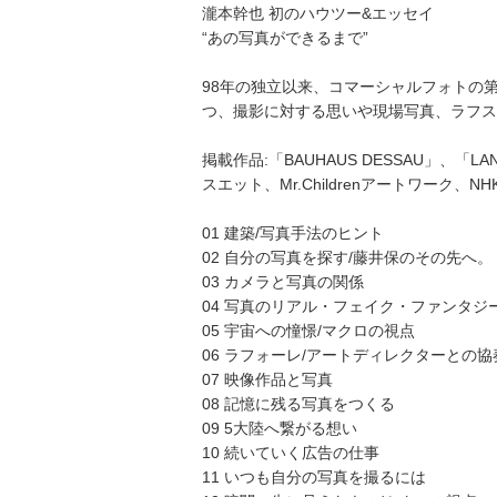
瀧本幹也 初のハウツー&エッセイ
“あの写真ができるまで”
98年の独立以来、コマーシャルフォトの
つ、撮影に対する思いや現場写真、ラフス
掲載作品:「BAUHAUS DESSAU」、「
スエット、Mr.Childrenアートワー
01 建築/写真手法のヒント
02 自分の写真を探す/藤井保のその先へ。
03 カメラと写真の関係
04 写真のリアル・フェイク・ファンタジ
05 宇宙への憧憬/マクロの視点
06 ラフォーレ/アートディレクターとの協
07 映像作品と写真
08 記憶に残る写真をつくる
09 5大陸へ繋がる想い
10 続いていく広告の仕事
11 いつも自分の写真を撮るには