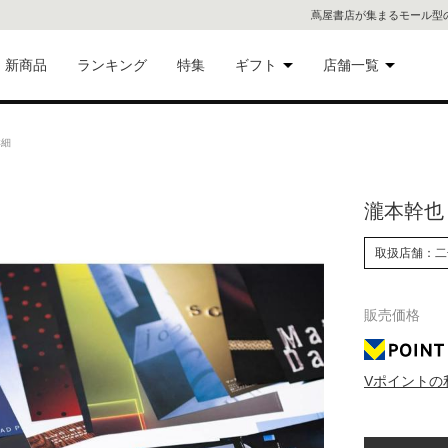
蔦屋書店が集まるモール型
新商品
ランキング
特集
ギフト
店舗一覧
二子
術品
ギフトにおすすめ
詳細
蔦屋
eギフト
瀧本幹也
代官
取扱店舗：二
屋書
像・音
銀座
販売価格
書店
具
Vポイントの
六本
貨
屋書