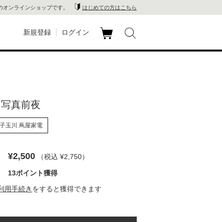
のオンラインショップです。
はじめての方はこちら
新規登録
ログイン
カ
玉川
ート
家電
 写真前夜
山 蔦
子玉川 蔦屋家電
店
 蔦屋
¥2,500
（税込 ¥2,750
）
13ポイント獲得
利用手続き
をすると獲得できます
木 蔦
店