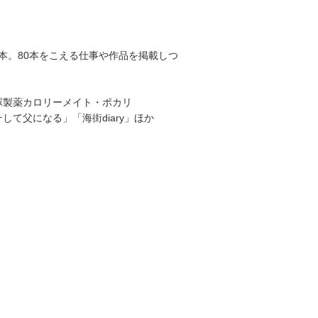
本。80本をこえる仕事や作品を掲載しつ
A、大塚製薬カロリーメイト・ポカリ
して父になる」「海街diary」ほか