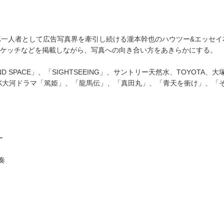
第一人者として広告写真界を牽引し続ける瀧本幹也のハウツー&エッセイ
ケッチなどを掲載しながら、写真への向き合い方をあきらかにする。
LAND SPACE」、「SIGHTSEEING」、サントリー天然水、TOYOT
ク、NHK大河ドラマ「篤姫」、「龍馬伝」、「真田丸」、「青天を衝け」、「そ
ー
奏