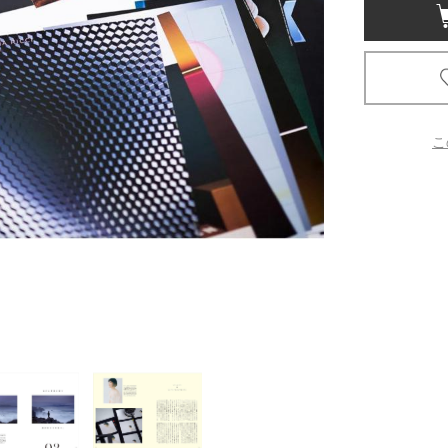
京都
電
書店
品
こ
京都
蔦屋
ギフト
梅田
書店
枚方
書店
広島