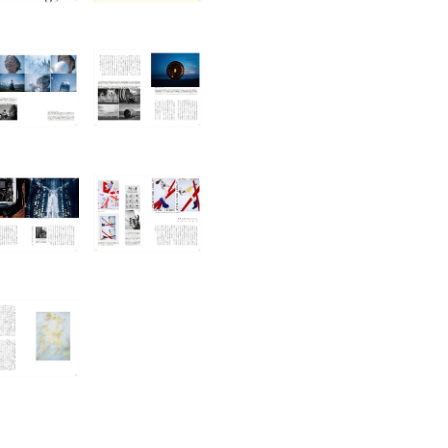
書店
六本
屋書