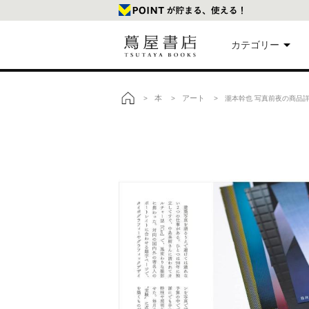
カテゴリー
美
本
アート
>
>
> 瀧本幹也 写真前夜の商品
トップ
本
映
楽
文
雑