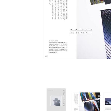
家
食
e