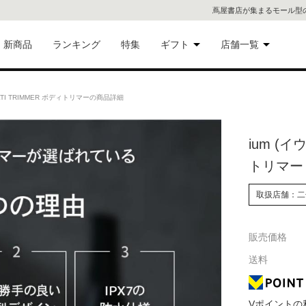
蔦屋書店が集まるモール型
新商品
ランキング
特集
ギフト
店舗一覧
二子
術品
ギフトにおすすめ
ULTI TRIMMER ボディトリマーの商品詳細
蔦屋
eギフト
ium (イ
代官
トリマー
屋書
像・音
取扱店舗：二
銀座
販売価格
書店
具
送料
六本
貨
屋書
Vポイントの