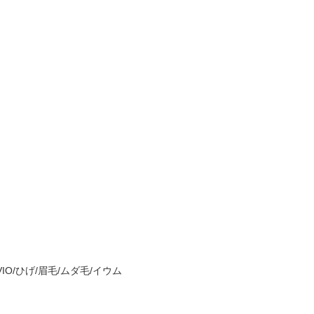
O/ひげ/眉毛/ムダ毛/イウム