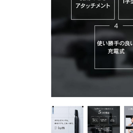
家
食
e