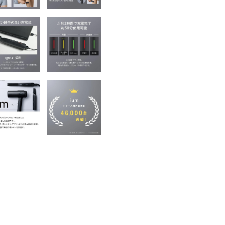
書店
六本
屋書