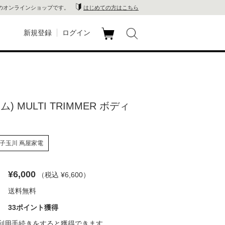
のオンラインショップです。
はじめての方はこちら
新規登録
ログイン
カ
玉川
ート
家電
ウム) MULTI TRIMMER ボディ
山 蔦
店
子玉川 蔦屋家電
 蔦屋
¥6,000
（税込 ¥6,600
）
送料無料
木 蔦
33ポイント獲得
店
利用手続き
をすると獲得できます