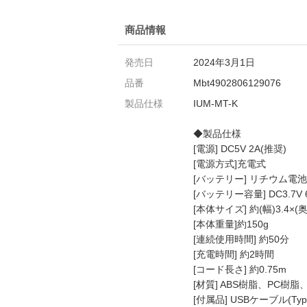
商品情報
発売日
2024年3月1日
品番
Mbt4902806129076
製品仕様
IUM-MT-K
◆製品仕様
[電源] DC5V 2A(推奨)
[電源方式]充電式
[バッテリー] リチウム電池
[バッテリー容量] DC3.7V 
[本体サイズ] 約(幅)3.4×(奥
[本体重量]約150g
[連続使用時間] 約50分
[充電時間] 約2時間
[コード長さ] 約0.75m
[材質] ABS樹脂、PC樹
[付属品] USBケーブル