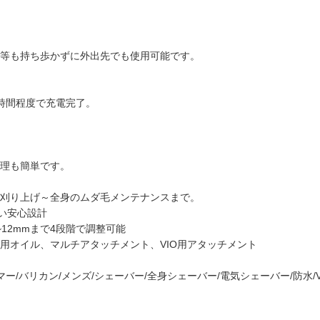
等も持ち歩かずに外出先でも使用可能です。
時間程度で充電完了。
理も簡単です。
刈り上げ～全身のムダ毛メンテナンスまで。
い安心設計
12mmまで4段階で調整可能
専用オイル、マルチアタッチメント、VIO用アタッチメント
/バリカン/メンズ/シェーバー/全身シェーバー/電気シェーバー/防水/VI