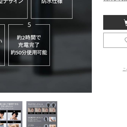
京都
電
書店
品
京都
蔦屋
ギフト
梅田
こ
書店
枚方
書店
広島