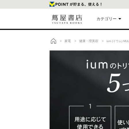
カテゴリー
美
家電
健康・理美容
>
>
> ium (イウム) M
トップ
本
映
楽
文
雑