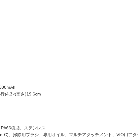
600mAh
行)4.3×(高さ)19.6cm
脂、PA66樹脂、ステンレス
(Type-C)、掃除用ブラシ、専用オイル、マルチアタッチメント、VIO用ア