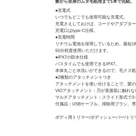
髪から全身のムダ毛処理まで1本で完結。
●充電式
いつでもどこでも使用可能な充電式。
充電さえしておけば、コードやアダプター
充電口はtype-C仕様。
●充電時間
リチウム電池を採用しているため、最短1
50分程度使用いただけます。
●IPX7の防水仕様
バスタイムでも使用できるIPX7。
本体丸ごと水洗いができるので、毛クズ処
●2種類のアタッチメントつき
アタッチメントを使い分けることで、髪の
VIOアタッチメント：刃が直接肌に触れな
マルチアタッチメント：スライド形式で3~
付属品：USBケーブル、掃除用ブラシ、
ボディ用トリマー/ボディシェーバー/トリマー