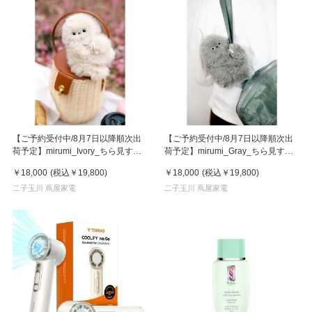
【ご予約受付中/8月7日以降順次出
【ご予約受付中/8月7日以降順次出
荷予定】mirumi_Ivory_ちら見する
荷予定】mirumi_Gray_ちら見する
チャームロボット「みるみ」アイボ
チャームロボット「みるみ」グレー
￥18,000
(税込
￥19,800
)
￥18,000
(税込
￥19,800
)
リー
二子玉川 蔦屋家電
二子玉川 蔦屋家電