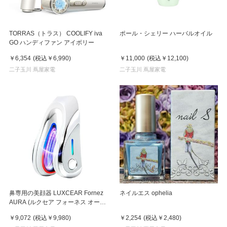
TORRAS（トラス） COOLIFY iva
ポール・シェリー ハーバルオイル
GO ハンディファン アイボリー
￥6,354
(税込
￥6,990
)
￥11,000
(税込
￥12,100
)
二子玉川 蔦屋家電
二子玉川 蔦屋家電
鼻専用の美顔器 LUXCEAR Fornez
ネイルエス ophelia
AURA (ルクセア フォーネス オー
ラ)2026年新型モデル【美顔器】
￥9,072
(税込
￥9,980
)
￥2,254
(税込
￥2,480
)