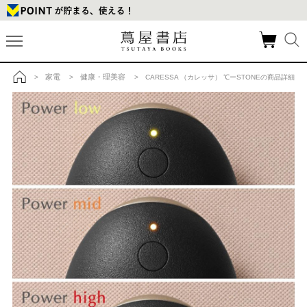
家電
健康・理美容
>
>
> CARESSA （カレッサ） ℃ーSTONEの商品詳細
トップ