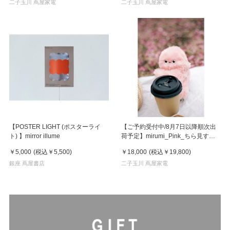
二子玉川 蔦屋家電
二子玉川 蔦屋家電
【POSTER LIGHT (ポスターライ
【ご予約受付中/8月7日以降順次出
ト) 】mirror illume
荷予定】mirumi_Pink_ちら見する
チャームロボット「みるみ」ピンク
￥5,000
(税込
￥5,500
)
￥18,000
(税込
￥19,800
)
銀座 蔦屋書店
二子玉川 蔦屋家電