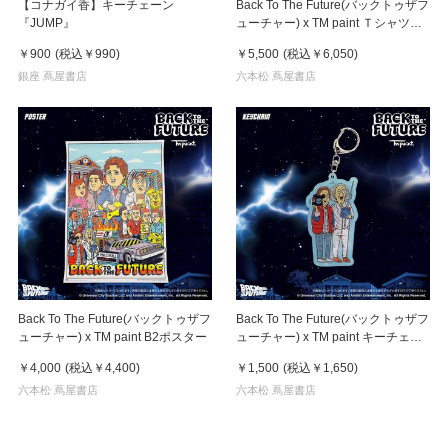
【コナガイ香】キーチェーン
Back To The Future(バックトゥザフ
『JUMP』
ューチャー) x TM paint Ｔシャツ
Marty(マーティ) & Doc(ドク)
￥900
(税込
￥990
)
￥5,500
(税込
￥6,050
)
銀座 蔦屋書店
六本松 蔦屋書店
Back To The Future(バックトゥザフ
Back To The Future(バックトゥザフ
ューチャー) x TM paint B2ポスター
ューチャー) x TM paint キーチェー
ン Marty & Doc(マーティ＆ドク)
￥4,000
(税込
￥4,400
)
￥1,500
(税込
￥1,650
)
六本松 蔦屋書店
六本松 蔦屋書店