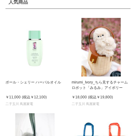
人気商品
ポール・シェリー ハーバルオイル
mirumi_Ivory_ちら見するチャーム
ロボット「みるみ」アイボリー
￥11,000
(税込
￥12,100
)
￥18,000
(税込
￥19,800
)
二子玉川 蔦屋家電
二子玉川 蔦屋家電