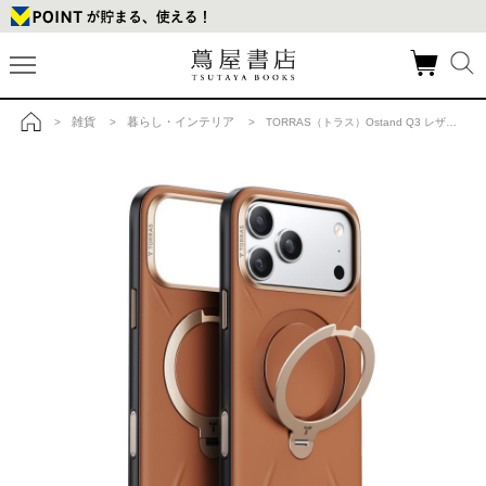
雑貨
暮らし・インテリア
>
>
> TORRAS（トラス）Ostand Q3 レザートーン（iPhone 17 Pro用）の商品詳細
トップ