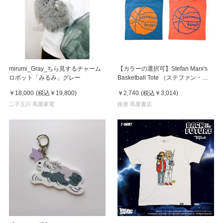
mirumi_Gray_ちら見するチャーム
【カラーの選択可】Stefan Marx's
ロボット「みるみ」グレー
Basketball Tote （ステファン・マ
ルクス）トートバッグ
￥18,000
(税込
￥19,800
)
￥2,740
(税込
￥3,014
)
二子玉川 蔦屋家電
銀座 蔦屋書店