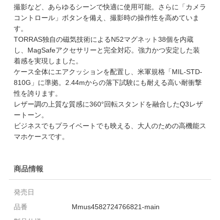
撮影など、あらゆるシーンで快適に使用可能。さらに「カメラ
コントロール」ボタンを備え、撮影時の操作性を高めていま
す。
TORRAS独自の磁気技術によるN52マグネット38個を内蔵
し、MagSafeアクセサリーと完全対応。強力かつ安定した装
着感を実現しました。
ケース全体にエアクッションを配置し、米軍規格「MIL-STD-
810G」に準拠。2.44mからの落下試験にも耐える高い耐衝撃
性を誇ります。
レザー調の上質な質感に360°回転スタンドを融合したQ3レザ
ートーン。
ビジネスでもプライベートでも映える、大人のための高機能ス
マホケースです。
商品情報
発売日
品番
Mmus4582724766821-main