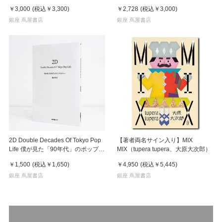
集 ※8月下旬頃の発送予定
￥3,000
(税込
￥3,300
)
￥2,728
(税込
￥3,000
)
銀座 蔦屋書店
銀座 蔦屋書店
2D Double Decades Of Tokyo Pop
【著者両名サイン入り】MIX
Life 僕が見た「90年代」のポップカ
MIX（tupera tupera、大原大次郎）
ルチャー 鈴木哲也（著）
￥1,500
(税込
￥1,650
)
￥4,950
(税込
￥5,445
)
銀座 蔦屋書店
銀座 蔦屋書店