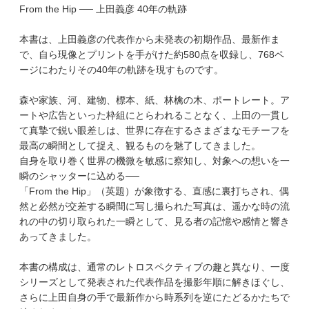
From the Hip ── 上田義彦 40年の軌跡
本書は、上田義彦の代表作から未発表の初期作品、最新作ま
で、自ら現像とプリントを手がけた約580点を収録し、768ペ
ージにわたりその40年の軌跡を現すものです。
森や家族、河、建物、標本、紙、林檎の木、ポートレート。ア
ートや広告といった枠組にとらわれることなく、上田の一貫し
て真摯で鋭い眼差しは、世界に存在するさまざまなモチーフを
最高の瞬間として捉え、観るものを魅了してきました。
自身を取り巻く世界の機微を敏感に察知し、対象への想いを一
瞬のシャッターに込める──
「From the Hip」（英題）が象徴する、直感に裏打ちされ、偶
然と必然が交差する瞬間に写し撮られた写真は、遥かな時の流
れの中の切り取られた一瞬として、見る者の記憶や感情と響き
あってきました。
本書の構成は、通常のレトロスペクティブの趣と異なり、一度
シリーズとして発表された代表作品を撮影年順に解きほぐし、
さらに上田自身の手で最新作から時系列を逆にたどるかたちで