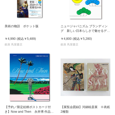
美術の物語 ポケット版
ニュージャパニズム ブランディン
グ 新しい日本らしさで魅せるデザ
イン
￥4,990
(税込
￥5,489
)
￥4,800
(税込
￥5,280
)
銀座 蔦屋書店
銀座 蔦屋書店
【予約／限定絵柄ポストカード付
【展覧会図録】河鍋暁斎展 ※表紙
き】Now and Then 永井博 作品
2種類