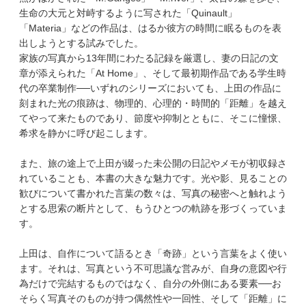
生命の大元と対峙するように写された「Quinault」
「Materia」などの作品は、はるか彼方の時間に眠るものを表
出しようとする試みでした。
家族の写真から13年間にわたる記録を厳選し、妻の日記の文
章が添えられた「At Home」、そして最初期作品である学生時
代の卒業制作──いずれのシリーズにおいても、上田の作品に
刻まれた光の痕跡は、物理的、心理的・時間的「距離」を越え
てやって来たものであり、節度や抑制とともに、そこに憧憬、
希求を静かに呼び起こします。
また、旅の途上で上田が綴った未公開の日記やメモが初収録さ
れていることも、本書の大きな魅力です。光や影、見ることの
歓びについて書かれた言葉の数々は、写真の秘密へと触れよう
とする思索の断片として、もうひとつの軌跡を形づくっていま
す。
上田は、自作について語るとき「奇跡」という言葉をよく使い
ます。それは、写真という不可思議な営みが、自身の意図や行
為だけで完結するものではなく、自分の外側にある要素──お
そらく写真そのものが持つ偶然性や一回性、そして「距離」に