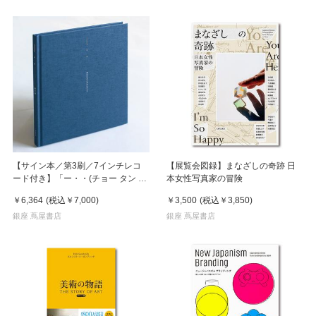
【サイン本／第3刷／7インチレコ
【展覧会図録】まなざしの奇跡 日
ード付き】「ー・・(チョー タン タ
本女性写真家の冒険
ン)」 濵本奏 写真集
￥6,364
(税込
￥7,000
)
￥3,500
(税込
￥3,850
)
銀座 蔦屋書店
銀座 蔦屋書店