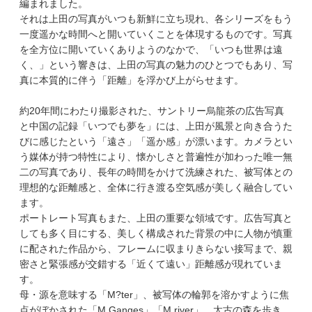
編まれました。
それは上田の写真がいつも新鮮に立ち現れ、各シリーズをもう
一度遥かな時間へと開いていくことを体現するものです。写真
を全方位に開いていくありようのなかで、「いつも世界は遠
く、」という響きは、上田の写真の魅力のひとつでもあり、写
真に本質的に伴う「距離」を浮かび上がらせます。
約20年間にわたり撮影された、サントリー烏龍茶の広告写真
と中国の記録「いつでも夢を」には、上田が風景と向き合うた
びに感じたという「遠さ」「遥か感」が漂います。カメラとい
う媒体が持つ特性により、懐かしさと普遍性が加わった唯一無
二の写真であり、長年の時間をかけて洗練された、被写体との
理想的な距離感と、全体に行き渡る空気感が美しく融合してい
ます。
ポートレート写真もまた、上田の重要な領域です。広告写真と
しても多く目にする、美しく構成された背景の中に人物が慎重
に配された作品から、フレームに収まりきらない接写まで、親
密さと緊張感が交錯する「近くて遠い」距離感が現れていま
す。
母・源を意味する「M?ter」、被写体の輪郭を溶かすように焦
点がぼかされた「M.Ganges」「M.river」、太古の森を歩き、