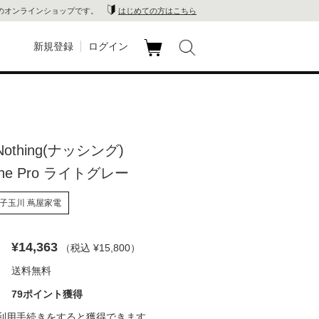
のオンラインショップです。
はじめての方はこちら
新規登録
ログイン
カ
玉川
ート
家電
 Nothing(ナッシング)
山 蔦
one Pro ライトグレー
店
子玉川 蔦屋家電
 蔦屋
¥14,363
（税込 ¥15,800
）
送料無料
木 蔦
79ポイント獲得
店
利用手続き
をすると獲得できます