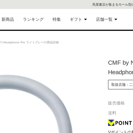
蔦屋書店が集まるモール型
新商品
ランキング
特集
ギフト
店舗一覧
二子
術品
ギフトにおすすめ
ング) Headphone Pro ライトグレーの商品詳細
蔦屋
eギフト
CMF by
代官
Headph
屋書
像・音
取扱店舗：二
銀座
販売価格
書店
具
送料
六本
貨
屋書
Vポイントの