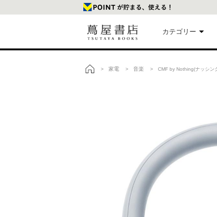
カテゴリー
美
家電
音楽
>
>
> CMF by Nothing(ナッシ
トップ
本
映
楽
文
雑