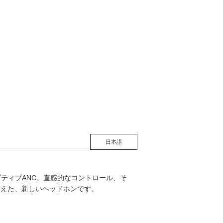
松 蔦
店
日本語
アダプティブANC、直感的なコントロール、そ
ね備えた、新しいヘッドホンです。