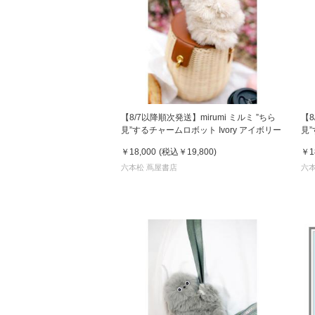
【8/7以降順次発送】mirumi ミルミ ”ちら
【8
見”するチャームロボット Ivory アイボリー
見”
￥18,000
(税込
￥19,800
)
￥1
六本松 蔦屋書店
六本