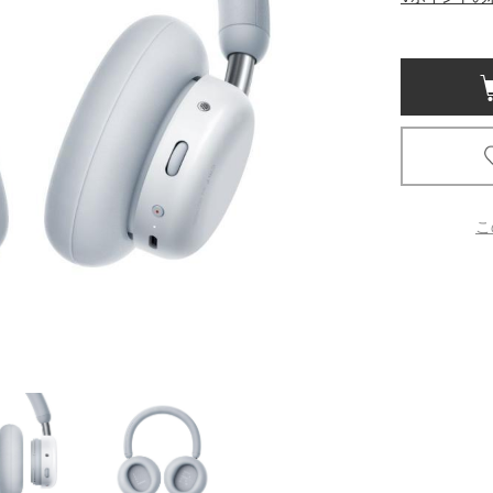
京都
電
書店
品
京都
蔦屋
ギフト
こ
梅田
書店
枚方
書店
広島