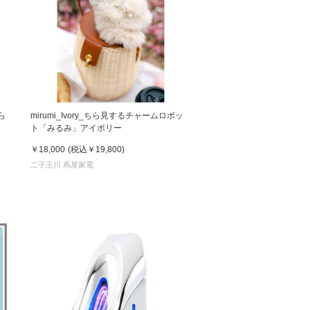
ら
mirumi_Ivory_ちら見するチャームロボッ
ト「みるみ」アイボリー
￥18,000
(税込
￥19,800
)
二子玉川 蔦屋家電