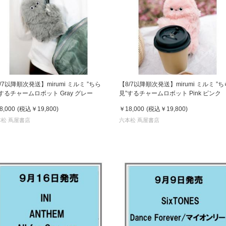
/7以降順次発送】mirumi ミルミ ”ちら
【8/7以降順次発送】mirumi ミルミ ”ち
するチャームロボット Gray グレー
見”するチャームロボット Pink ピンク
8,000
(税込
￥19,800
)
￥18,000
(税込
￥19,800
)
松 蔦屋書店
六本松 蔦屋書店