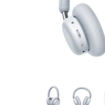
家
食
e