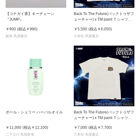
【コナガイ香】キーチェーン
Back To The Future(バックトゥザフ
『JUMP』
ューチャー) x TM paint Ｔシャツ
Marty(マーティ) & Doc(ドク)
￥900
(税込
￥990
)
￥5,500
(税込
￥6,050
)
銀座 蔦屋書店
六本松 蔦屋書店
ポール・シェリー ハーバルオイル
Back To The Future(バックトゥザフ
ューチャー) x TM paint Ｔシャツ
Key Visual White
￥11,000
(税込
￥12,100
)
￥7,000
(税込
￥7,700
)
二子玉川 蔦屋家電
六本松 蔦屋書店