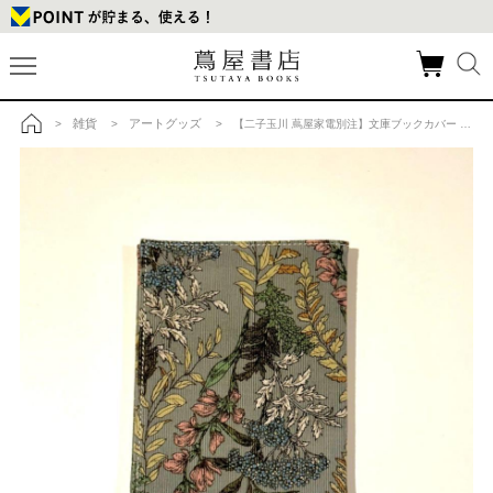
雑貨
アートグッズ
>
>
> 【二子玉川 蔦屋家電別注】文庫ブックカバー /花柄/コール天 BIBLIOPHILICの商品詳細
トップ