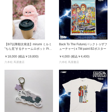
【8/7以降順次発送】mirumi ミルミ
Back To The Future(バックトゥザフ
”ちら見”するチャームロボット Pink
ューチャー) x TM paint B2ポスター
ピンク
￥18,000
(税込
￥19,800
)
￥4,000
(税込
￥4,400
)
六本松 蔦屋書店
六本松 蔦屋書店