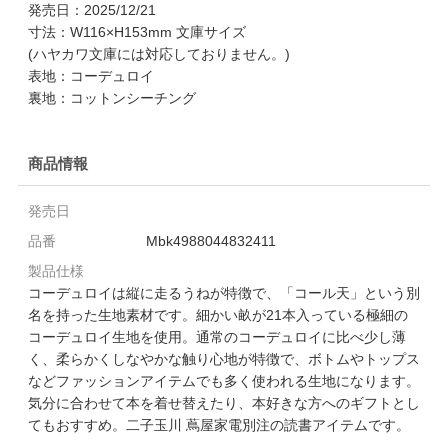
発売日：2025/12/21
寸法：W116×H153mm 文庫サイズ
(ハヤカワ文庫には対応しておりません。)
表地：コーデュロイ
裏地：コットンシーチング
商品情報
発売日
品番
Mbk4988044832411
製品仕様
コーデュロイは縦に走るうねが特徴で、「コール天」という別
名を持った生地素材です。細かい畝が21本入っている極細の
コーデュロイ生地を使用。通常のコーデュロイに比べ少し薄
く、柔らかくしなやかな触り心地が特徴で、ボトムやトップス
などファッションアイテムでも多く使われる生地になります。
気分に合わせて本を着せ替えたり、本好きな方へのギフトとし
てもおすすめ。二子玉川 蔦屋家電別注の読書アイテムです。