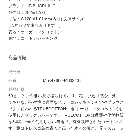
ブランド：BIBLIOPHILIC
発売日：2025/12/21
寸法：W120×H161mm(内寸) 文庫サイズ
(ハヤカワ文庫も入ります。)
表地：オーガニックコットン
裏地：コットンシーチング
商品情報
発売日
品番
Mbk4988044832435
製品仕様
60番手という細い糸で織られており、程よい透け感や、薄手
でありながら生地に適度なハリ・コシがあるシャツやブラウス
でよく使われるTRUECOTTON生地(オーガニックコットン)を
使用したブックカバーです。TRUECOTTONは農薬や化学物質
を3年以上全く使用しない農地で、有機栽培されたコットンで
す。柄はトレスコ島の青々と茂った木々の葉と、元々スカーフ