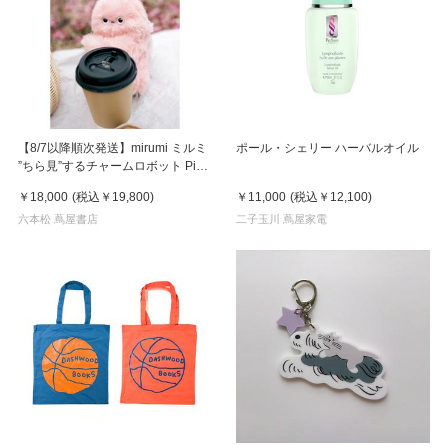
【8/7以降順次発送】mirumi ミルミ
ポール・シェリー ハーバルオイル
”ちら見”するチャームロボット Pink
ピンク
￥18,000
(税込
￥19,800
)
￥11,000
(税込
￥12,100
)
六本松 蔦屋書店
二子玉川 蔦屋家電