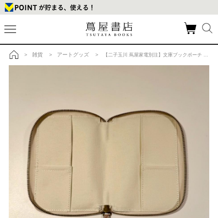
雑貨
アートグッズ
>
>
> 【二子玉川 蔦屋家電別注】文庫ブックポーチ /植物画柄/プリント BIBLIOPHILICの商品詳細
トップ