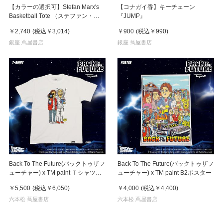
【カラーの選択可】Stefan Marx's
【コナガイ香】キーチェーン
Basketball Tote （ステファン・マ
『JUMP』
ルクス）トートバッグ
￥2,740
(税込
￥3,014
)
￥900
(税込
￥990
)
銀座 蔦屋書店
銀座 蔦屋書店
Back To The Future(バックトゥザフ
Back To The Future(バックトゥザフ
ューチャー) x TM paint Ｔシャツ
ューチャー) x TM paint B2ポスター
Marty(マーティ) & Doc(ドク)
￥5,500
(税込
￥6,050
)
￥4,000
(税込
￥4,400
)
六本松 蔦屋書店
六本松 蔦屋書店