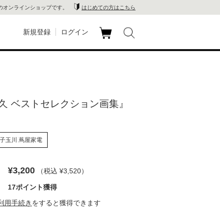
のオンラインショップです。
はじめての方はこちら
新規登録
ログイン
カ
玉川
ート
家電
久 ベストセレクション画集』
山 蔦
店
子玉川 蔦屋家電
 蔦屋
¥3,200
（税込 ¥3,520
）
17ポイント獲得
木 蔦
利用手続き
をすると獲得できます
店