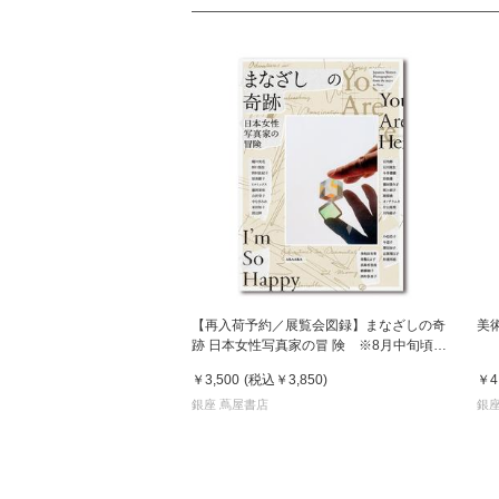
【再入荷予約／展覧会図録】まなざしの奇
美
跡 日本女性写真家の冒 険 ※8月中旬頃入
荷予定
￥3,500
(税込
￥3,850
)
￥4
銀座 蔦屋書店
銀座