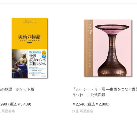
術の物語 ポケット版
「ルーシー・リー展 ―東西をつなぐ優
うつわ―」公式図録
,990
(税込
￥5,489
)
￥2,546
(税込
￥2,800
)
 蔦屋書店
銀座 蔦屋書店