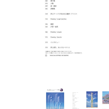
家
食
e