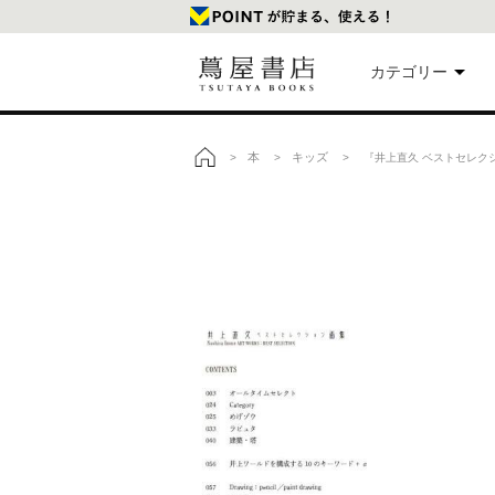
カテゴリー
美
本
キッズ
>
>
> 『井上直久 ベストセレク
トップ
本
映
楽
文
雑