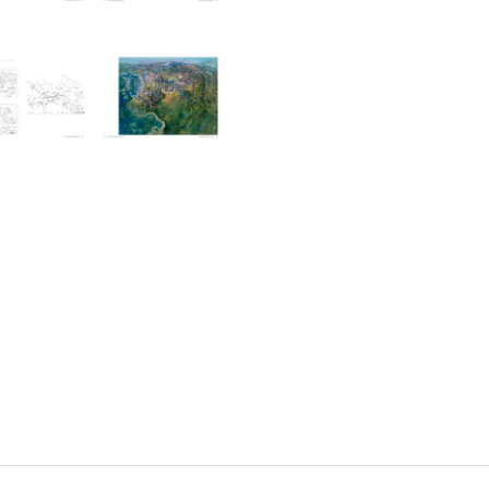
書店
六本
屋書