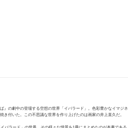
ば』の劇中の登場する空想の世界「イバラード」。色彩豊かなイマジネ
焼き付いた。この不思議な世界を作り上げたのは画家の井上直久だ。
「イバラード」の世界。その様々な情景を1冊にまとめたのが本書であ