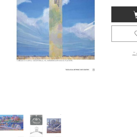
京都
電
書店
品
京都
こ
蔦屋
ギフト
梅田
書店
枚方
書店
広島