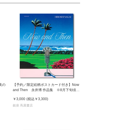
美の
【予約／限定絵柄ポストカード付き】Now
and Then 永井博 作品集 ※8月下旬頃の
発送予定
￥3,000
(税込
￥3,300
)
銀座 蔦屋書店