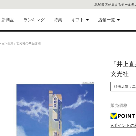
蔦屋書店が集まるモール型
新商品
ランキング
特集
ギフト
店舗一覧
二子
術品
ギフトにおすすめ
ション画集』玄光社の商品詳細
蔦屋
eギフト
『井上直
代官
玄光社
屋書
像・音
取扱店舗：二
銀座
販売価格
書店
具
六本
Vポイントの
貨
屋書