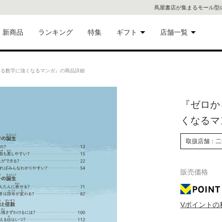
蔦屋書店が集まるモール型
新商品
ランキング
特集
ギフト
店舗一覧
二子
術品
ギフトにおすすめ
みる数字に強くなるマンガ』の商品詳細
蔦屋
eギフト
『ゼロか
代官
くなるマ
屋書
像・音
取扱店舗：二
銀座
販売価格
書店
具
六本
Vポイントの
貨
屋書