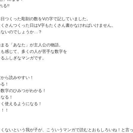
る!!
毎日つくった彫刻の数をVの字で記していました。
たくさんつくった日はV字もたくさん書かなければいけません。
はないのでしょうか…？
始まる「あなた」が主人公の物語。
にも感じて、多くの人が苦手な数字を
なるふしぎなマンガです。
だから読みやすい！
める！
い数字のひみつがわかる！
くなる！
まく使えるようになる！
る！！
ろくないという我が子が、こういうマンガで読むとおもしろいね！と言