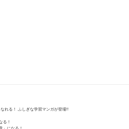
なれる！ ふしぎな学習マンガが登場!!
なる！
意」になる！