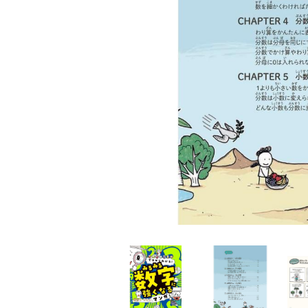
家
食
e