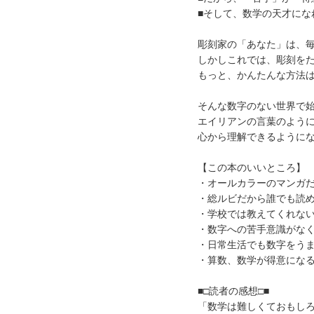
■そして、数学の天才になれ
彫刻家の「あなた」は、
しかしこれでは、彫刻を
もっと、かんたんな方法
そんな数字のない世界で
エイリアンの言葉のよう
心から理解できるように
【この本のいいところ】
・オールカラーのマンガ
・総ルビだから誰でも読
・学校では教えてくれな
・数字への苦手意識がな
・日常生活でも数字をう
・算数、数学が得意にな
■□読者の感想□■
「数学は難しくておもし