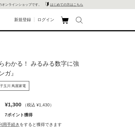
のオンラインショップです。
はじめての方はこちら
新規登録
ログイン
カ
玉川
ート
家電
らわかる！ みるみる数字に強
山 蔦
ンガ』
店
子玉川 蔦屋家電
 蔦屋
¥1,300
（税込 ¥1,430
）
7ポイント獲得
木 蔦
利用手続き
をすると獲得できます
店