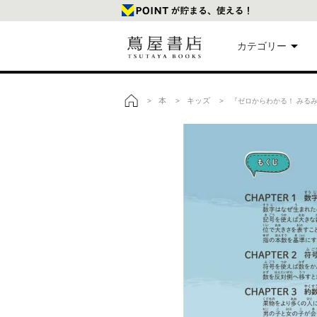
カテゴリー
美
本
キッズ
>
>
> 『ゼロからわかる！ みる
トップ
本
映
楽
文
雑