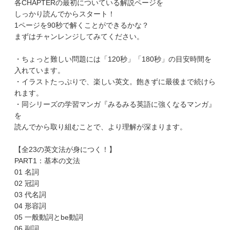
各CHAPTERの最初についている解説ページを
しっかり読んでからスタート！
1ページを90秒で解くことができるかな？
まずはチャンレンジしてみてください。
・ちょっと難しい問題には「120秒」「180秒」の目安時間を
入れています。
・イラストたっぷりで、楽しい英文。飽きずに最後まで続けら
れます。
・同シリーズの学習マンガ『みるみる英語に強くなるマンガ』
を
読んでから取り組むことで、より理解が深まります。
【全23の英文法が身につく！】
PART1：基本の文法
01 名詞
02 冠詞
03 代名詞
04 形容詞
05 一般動詞とbe動詞
06 副詞