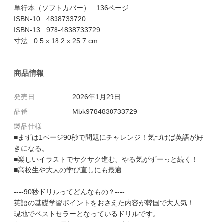
単行本（ソフトカバー） : 136ページ
ISBN-10 : 4838733720
ISBN-13 : 978-4838733729
寸法 : 0.5 x 18.2 x 25.7 cm
商品情報
発売日
2026年1月29日
品番
Mbk9784838733729
製品仕様
■まずは1ページ90秒で問題にチャレンジ！気づけば英語が好
きになる。
■楽しいイラストでサクサク進む、やる気がずーっと続く！
■高校生や大人の学び直しにも最適
----90秒ドリルってどんなもの？----
英語の基礎学習ポイントをおさえた内容が韓国で大人気！
現地でベストセラーとなっているドリルです。