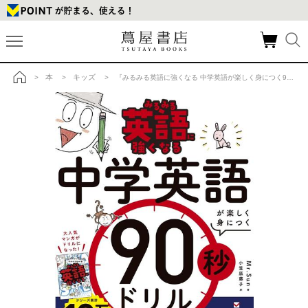
本
キッズ
>
>
> 『みるみる英語に強くなる 中学英語が楽しく身につく90秒ドリル』の商品詳細
トップ