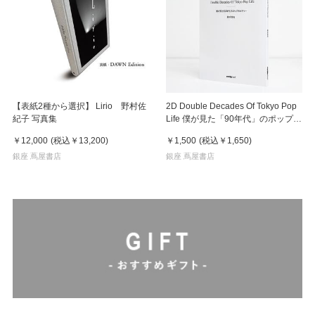
【表紙2種から選択】 Lirio 野村佐
2D Double Decades Of Tokyo Pop
紀子 写真集
Life 僕が見た「90年代」のポップカ
ルチャー 鈴木哲也（著）
￥12,000
(税込
￥13,200
)
￥1,500
(税込
￥1,650
)
銀座 蔦屋書店
銀座 蔦屋書店