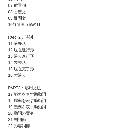
07 前置詞
08 否定文
09 疑問文
10疑問詞（5W1H）
PART2：時制
11 過去形
12 現在進行形
13 過去進行形
14 未来形
15 現在完了形
16 大過去
PART3：応用文法
17 能力を表す助動詞
18 確率を表す助動詞
19 義務を表す助動詞
20 動詞の変身
21 副詞節
22 形容詞節