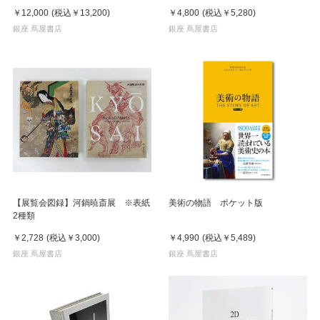
イン
￥12,000
(税込
￥13,200
)
￥4,800
(税込
￥5,280
)
銀座 蔦屋書店
銀座 蔦屋書店
【展覧会図録】河鍋暁斎展 ※表紙
美術の物語 ポケット版
2種類
￥2,728
(税込
￥3,000
)
￥4,990
(税込
￥5,489
)
銀座 蔦屋書店
銀座 蔦屋書店