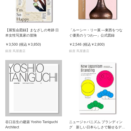
【展覧会図録】まなざしの奇跡 日
「ルーシー・リー展 ―東西をつな
本女性写真家の冒険
ぐ優美のうつわ―」公式図録
￥3,500
(税込
￥3,850
)
￥2,546
(税込
￥2,800
)
銀座 蔦屋書店
銀座 蔦屋書店
谷口吉生の建築 Yoshio Taniguchi
ニュージャパニズム ブランディン
Architect
グ 新しい日本らしさで魅せるデザ