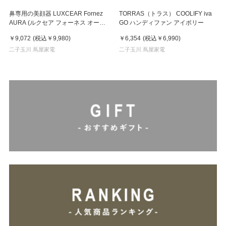
鼻専用の美顔器 LUXCEAR Fornez
TORRAS（トラス） COOLIFY iva
AURA (ルクセア フォーネス オー
GO ハンディファン アイボリー
ラ)2026年新型モデル【美顔器】
￥9,072
(税込
￥9,980
)
￥6,354
(税込
￥6,990
)
二子玉川 蔦屋家電
二子玉川 蔦屋家電