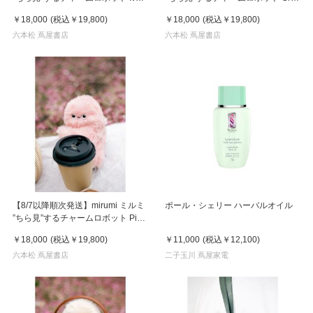
アイボリー
グレー
￥18,000
(税込
￥19,800
)
￥18,000
(税込
￥19,800
)
六本松 蔦屋書店
六本松 蔦屋書店
【8/7以降順次発送】mirumi ミルミ
ポール・シェリー ハーバルオイル
”ちら見”するチャームロボット Pink
ピンク
￥18,000
(税込
￥19,800
)
￥11,000
(税込
￥12,100
)
六本松 蔦屋書店
二子玉川 蔦屋家電