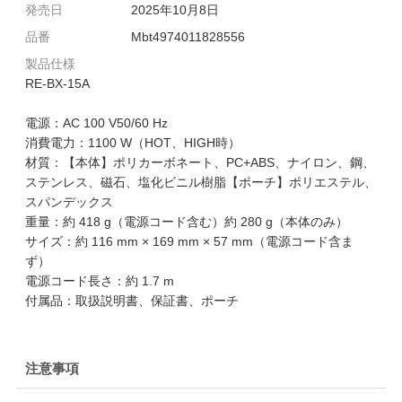
発売日
2025年10月8日
品番
Mbt4974011828556
製品仕様
RE-BX-15A
電源：AC 100 V50/60 Hz
消費電力：1100 W（HOT、HIGH時）
材質：【本体】ポリカーボネート、PC+ABS、ナイロン、鋼、
ステンレス、磁石、塩化ビニル樹脂【ポーチ】ポリエステル、
スパンデックス
重量：約 418 g（電源コード含む）約 280 g（本体のみ）
サイズ：約 116 mm × 169 mm × 57 mm（電源コード含ま
ず）
電源コード長さ：約 1.7 m
付属品：取扱説明書、保証書、ポーチ
注意事項