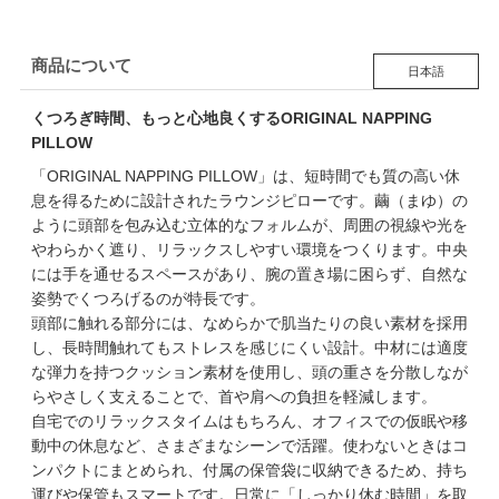
商品について
日本語
くつろぎ時間、もっと心地良くするORIGINAL NAPPING
PILLOW
「ORIGINAL NAPPING PILLOW」は、短時間でも質の高い休
息を得るために設計されたラウンジピローです。繭（まゆ）の
ように頭部を包み込む立体的なフォルムが、周囲の視線や光を
やわらかく遮り、リラックスしやすい環境をつくります。中央
には手を通せるスペースがあり、腕の置き場に困らず、自然な
姿勢でくつろげるのが特長です。
頭部に触れる部分には、なめらかで肌当たりの良い素材を採用
し、長時間触れてもストレスを感じにくい設計。中材には適度
な弾力を持つクッション素材を使用し、頭の重さを分散しなが
らやさしく支えることで、首や肩への負担を軽減します。
自宅でのリラックスタイムはもちろん、オフィスでの仮眠や移
動中の休息など、さまざまなシーンで活躍。使わないときはコ
ンパクトにまとめられ、付属の保管袋に収納できるため、持ち
運びや保管もスマートです。日常に「しっかり休む時間」を取