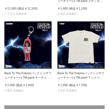
ューチャー) x TM paint ステッカー
Linda(リンダ)
￥11,000
(税込
￥12,100
)
￥1,000
(税込
￥1,100
)
二子玉川 蔦屋家電
六本松 蔦屋書店
Back To The Future(バックトゥザフ
Back To The Future(バックトゥザフ
ューチャー) x TM paint キーチェー
ューチャー) x TM paint Ｔシャツ
ン Linda(リンダ)
Key Visual White
￥1,500
(税込
￥1,650
)
￥7,000
(税込
￥7,700
)
六本松 蔦屋書店
六本松 蔦屋書店