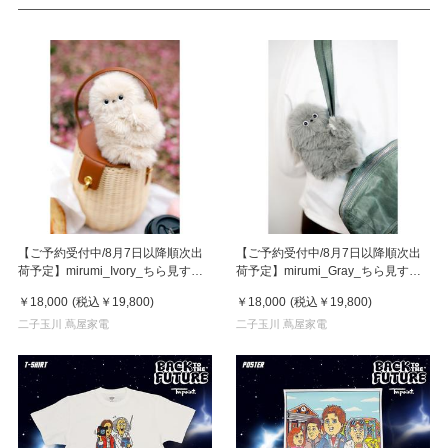
【ご予約受付中/8月7日以降順次出
【ご予約受付中/8月7日以降順次出
荷予定】mirumi_Ivory_ちら見する
荷予定】mirumi_Gray_ちら見する
チャームロボット「みるみ」アイボ
チャームロボット「みるみ」グレー
￥18,000
(税込
￥19,800
)
￥18,000
(税込
￥19,800
)
リー
二子玉川 蔦屋家電
二子玉川 蔦屋家電