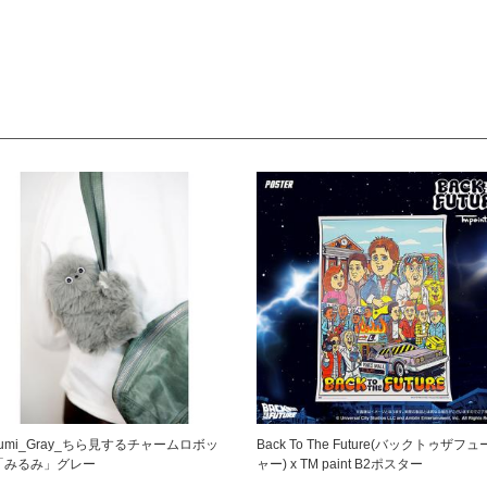
rumi_Gray_ちら見するチャームロボッ
Back To The Future(バックトゥザフ
「みるみ」グレー
ャー) x TM paint B2ポスター