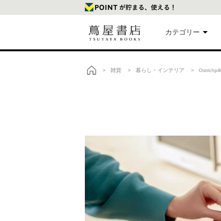
カテゴリー
美
雑貨
暮らし・インテリア
>
>
> Ostrichp
トップ
本
映
楽
文
雑