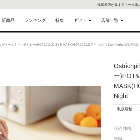
蔦屋書店が集まるモール型
新商品
ランキング
特集
ギフト
店舗一覧
二子
術品
ギフトにおすすめ
illow(オーストリッチピロー)HOT&COLD EYE MASK(HOT&COLDアイマスク) Dark Nightの商品詳細
蔦屋
eギフト
Ostric
代官
ー)HOT&
屋書
像・音
MASK(H
Night
銀座
書店
取扱店舗：二
具
六本
販売価格
貨
屋書
送料