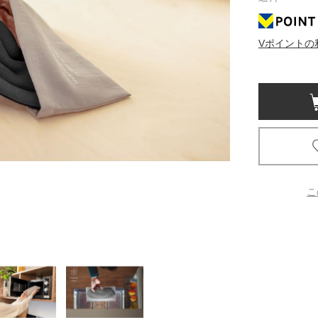
京都
Vポイントの
電
書店
品
京都
蔦屋
ギフト
梅田
こ
書店
枚方
書店
広島