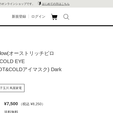
のオンラインショップです。
はじめての方はこちら
新規登録
ログイン
カ
玉川
ート
家電
hpillow(オーストリッチピロ
山 蔦
COLD EYE
店
OT&COLDアイマスク) Dark
 蔦屋
子玉川 蔦屋家電
木 蔦
¥7,500
（税込 ¥8,250
）
店
送料無料