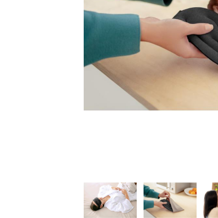
家
食
e