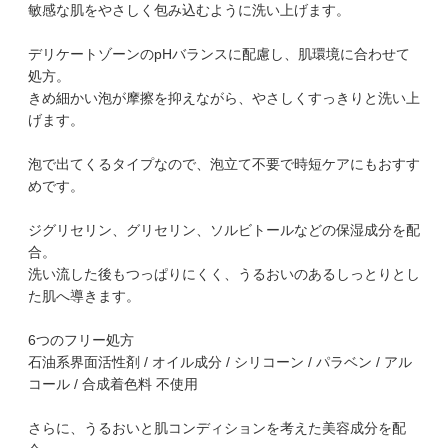
敏感な肌をやさしく包み込むように洗い上げます。
デリケートゾーンのpHバランスに配慮し、肌環境に合わせて
処方。
きめ細かい泡が摩擦を抑えながら、やさしくすっきりと洗い上
げます。
泡で出てくるタイプなので、泡立て不要で時短ケアにもおすす
めです。
ジグリセリン、グリセリン、ソルビトールなどの保湿成分を配
合。
洗い流した後もつっぱりにくく、うるおいのあるしっとりとし
た肌へ導きます。
6つのフリー処方
石油系界面活性剤 / オイル成分 / シリコーン / パラベン / アル
コール / 合成着色料 不使用
さらに、うるおいと肌コンディションを考えた美容成分を配