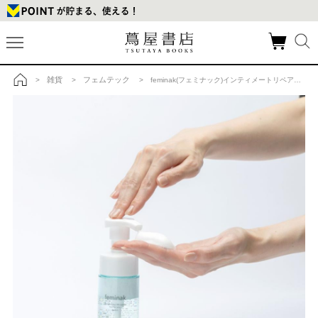
雑貨
フェムテック
>
>
> feminak(フェミナック)インティメートリペアウォッシュの商品詳細
トップ