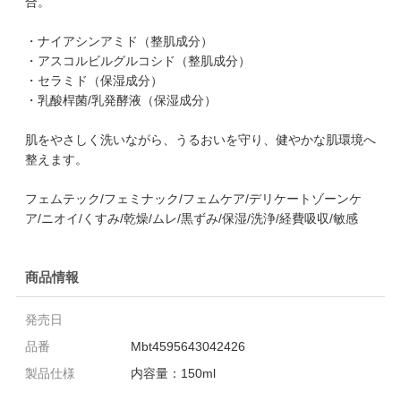
合。
・ナイアシンアミド（整肌成分）
・アスコルビルグルコシド（整肌成分）
・セラミド（保湿成分）
・乳酸桿菌/乳発酵液（保湿成分）
肌をやさしく洗いながら、うるおいを守り、健やかな肌環境へ
整えます。
フェムテック/フェミナック/フェムケア/デリケートゾーンケ
ア/ニオイ/くすみ/乾燥/ムレ/黒ずみ/保湿/洗浄/経費吸収/敏感
商品情報
発売日
品番
Mbt4595643042426
製品仕様
内容量：150ml