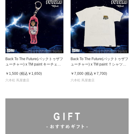
Back To The Future(バックトゥザフ
Back To The Future(バックトゥザフ
ューチャー) x TM paint キーチェー
ューチャー) x TM paint Ｔシャツ
ン Linda(リンダ)
Key Visual White
￥1,500
(税込
￥1,650
)
￥7,000
(税込
￥7,700
)
六本松 蔦屋書店
六本松 蔦屋書店