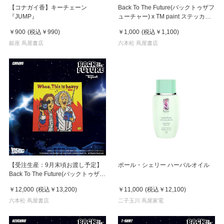
【コナガイ香】キーチェーン
Back To The Future(バックトゥザフ
『JUMP』
ューチャー) x TM paint ステッカー
Linda(リンダ)
￥900
(税込
￥990
)
￥1,000
(税込
￥1,100
)
銀座 蔦屋書店
六本松 蔦屋書店
【受注生産：9月末頃お渡し予定】
ポール・シェリー ハーバルオイル
Back To The Future(バックトゥザフ
ューチャー) x TM paint キャンバス
￥12,000
(税込
￥13,200
)
￥11,000
(税込
￥12,100
)
Marty & Doc(マーティ＆ドク)
六本松 蔦屋書店
二子玉川 蔦屋家電