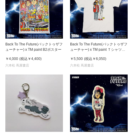
Back To The Future(バックトゥザフ
Back To The Future(バックトゥザフ
ューチャー) x TM paint B2ポスター
ューチャー) x TM paint Ｔシャツ
Marty(マーティ) & Doc(ドク)
￥4,000
(税込
￥4,400
)
￥5,500
(税込
￥6,050
)
六本松 蔦屋書店
六本松 蔦屋書店