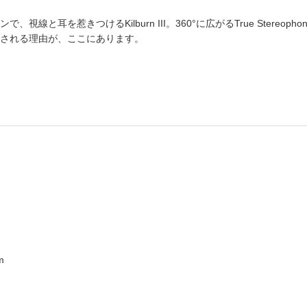
線と耳を惹きつけるKilburn III。360°に広がるTrue Stereo
される理由が、ここにあります。
m