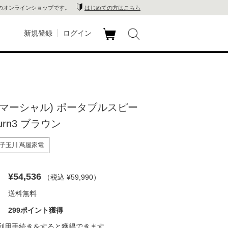
のオンラインショップです。
はじめての方はこちら
新規登録
ログイン
カ
玉川
ート
家電
all(マーシャル) ポータブルスピー
山 蔦
burn3 ブラウン
店
子玉川 蔦屋家電
 蔦屋
¥54,536
（税込 ¥59,990
）
送料無料
木 蔦
299ポイント獲得
店
利用手続き
をすると獲得できます