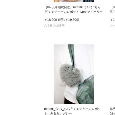
【8/7以降順次発送】mirumi ミルミ ”ちら
【8
見”するチャームロボット Ivory アイボリー
見”
￥18,000
(税込
￥19,800
)
￥1
六本松 蔦屋書店
六本
mirumi_Gray_ちら見するチャームロボッ
鼻専
ト「みるみ」グレー
(ル