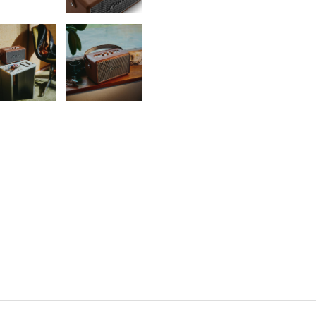
書店
六本
屋書