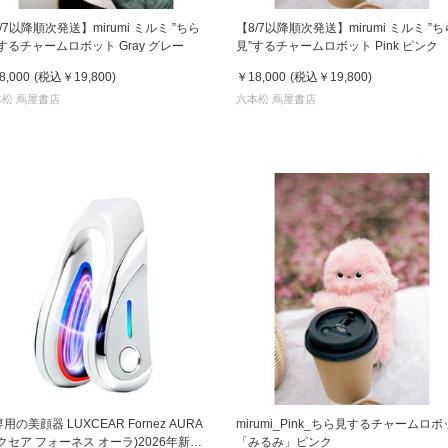
/7以降順次発送】mirumi ミルミ ”ちら
【8/7以降順次発送】mirumi ミルミ ”ち
するチャームロボット Gray グレー
見”するチャームロボット Pink ピンク
8,000
(税込
￥19,800
)
￥18,000
(税込
￥19,800
)
松 蔦屋書店
六本松 蔦屋書店
用の美顔器 LUXCEAR Fornez AURA
mirumi_Pink_ちら見するチャームロ
クセア フォーネス オーラ)2026年新型
「みるみ」ピンク