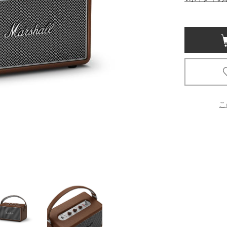
京都
電
書店
品
京都
蔦屋
ギフト
こ
梅田
書店
枚方
書店
広島