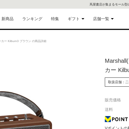
蔦屋書店が集まるモール型
新商品
ランキング
特集
ギフト
店舗一覧
二子
術品
ギフトにおすすめ
カー Kilburn3 ブラウン の商品詳細
蔦屋
eギフト
Marsh
代官
カー Kil
屋書
像・音
取扱店舗：二
銀座
販売価格
書店
具
送料
六本
貨
屋書
Vポイントの