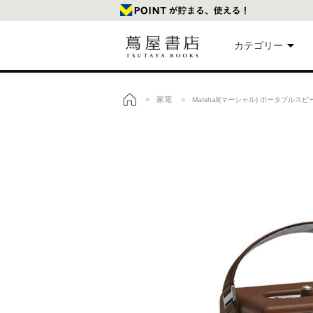
カテゴリー
美
家電
>
> Marshall(マーシャル) ポータブルスピー
トップ
本
映
楽
文
雑