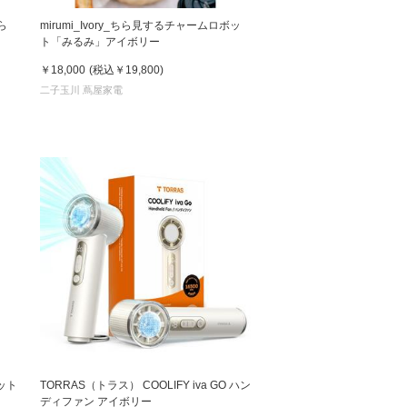
ら
mirumi_Ivory_ちら見するチャームロボッ
ト「みるみ」アイボリー
￥18,000
(税込
￥19,800
)
二子玉川 蔦屋家電
ボット
TORRAS（トラス） COOLIFY iva GO ハン
ディファン アイボリー