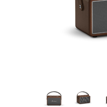
家
食
e