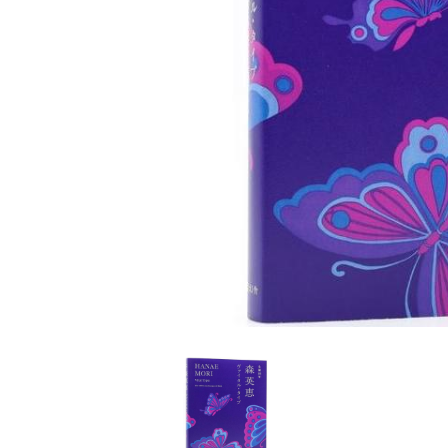
家
食
e