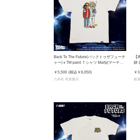
Back To The Future(バックトゥザフューチ
【
ャー) x TM paint Ｔシャツ Marty(マーティ)
跡
& Doc(ドク)
荷
￥5,500
(税込
￥6,050
)
￥3
六本松 蔦屋書店
銀座