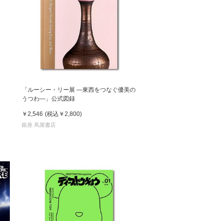
「ルーシー・リー展 ―東西をつなぐ優美の
うつわ―」公式図録
￥2,546
(税込
￥2,800
)
銀座 蔦屋書店