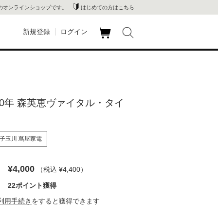
のオンラインショップです。
はじめての方はこちら
新規登録
ログイン
カ
玉川
ート
家電
00年 森英恵ヴァイタル・タイ
山 蔦
店
子玉川 蔦屋家電
 蔦屋
¥4,000
（税込 ¥4,400
）
22ポイント獲得
木 蔦
利用手続き
をすると獲得できます
店