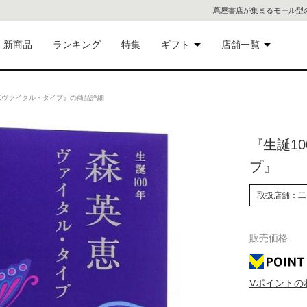
蔦屋書店が集まるモール型
新商品
ランキング
特集
ギフト
店舗一覧
二子
術品
ギフトにおすすめ
恵ヴァイタル・タイプ』の商品詳細
蔦屋
eギフト
『生誕1
代官
プ』
屋書
像・音
取扱店舗：二
銀座
販売価格
書店
具
六本
Vポイントの
貨
屋書