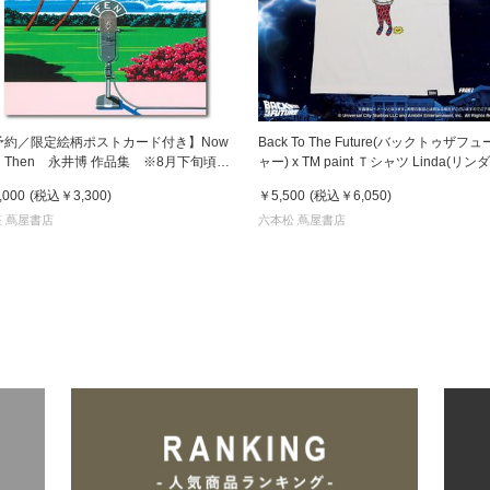
予約／限定絵柄ポストカード付き】Now
Back To The Future(バックトゥザフ
d Then 永井博 作品集 ※8月下旬頃の
ャー) x TM paint Ｔシャツ Linda(リンダ
送予定
,000
(税込
￥3,300
)
￥5,500
(税込
￥6,050
)
 蔦屋書店
六本松 蔦屋書店