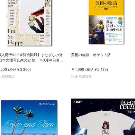
再入荷予約／展覧会図録】まなざしの奇
美術の物語 ポケット版
 日本女性写真家の冒 険 ※8月中旬頃入
予定
,500
(税込
￥3,850
)
￥4,990
(税込
￥5,489
)
 蔦屋書店
銀座 蔦屋書店