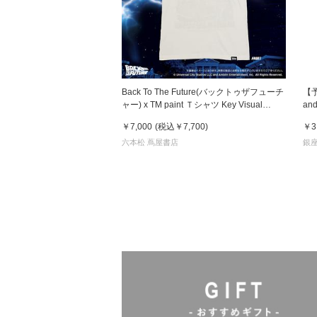
Back To The Future(バックトゥザフューチ
【
ャー) x TM paint Ｔシャツ Key Visual
an
White
発
￥7,000
(税込
￥7,700
)
￥3
六本松 蔦屋書店
銀座