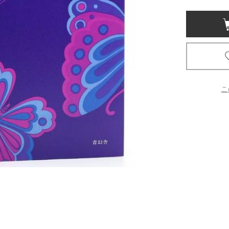
京都
電
書店
品
京都
こ
蔦屋
ギフト
梅田
書店
枚方
書店
広島