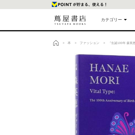
カテゴリー
美
本
ファッション
>
>
> 『生誕100年 森英
トップ
本
映
楽
文
雑