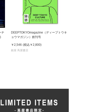
ューチ
DEEPTOKYOmagazine（ディープトウキ
)
ョウマガジン）創刊号
￥2,546
(税込
￥2,800
)
銀座 蔦屋書店