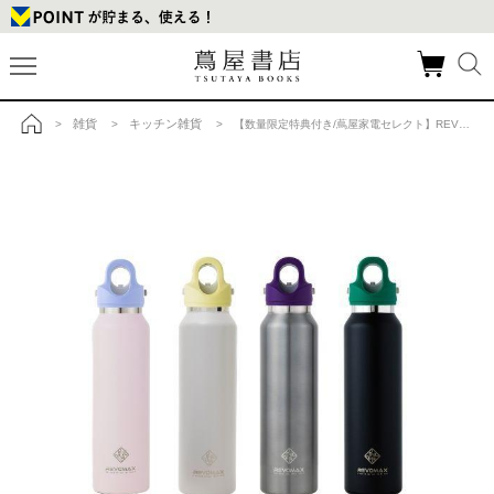
雑貨
キッチン雑貨
>
>
> 【数量限定特典付き/蔦屋家電セレクト】REVOMAX真空断熱ボトル16oz オニキスブラック×グレイシアシアンの商品詳細
トップ