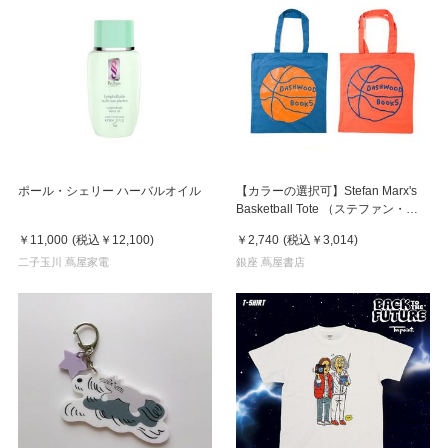
ポール・シェリー ハーバルオイル
【カラーの選択可】Stefan Marx's
Basketball Tote （ステファン・マ
ルクス）トートバッグ
￥11,000
(税込
￥12,100
)
￥2,740
(税込
￥3,014
)
二子玉川 蔦屋家電
銀座 蔦屋書店