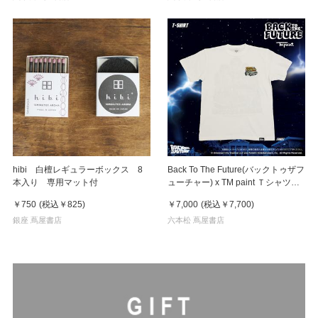
hibi 白檀レギュラーボックス 8
Back To The Future(バックトゥザフ
本入り 専用マット付
ューチャー) x TM paint Ｔシャツ
Key Visual White
￥750
(税込
￥825
)
￥7,000
(税込
￥7,700
)
銀座 蔦屋書店
六本松 蔦屋書店