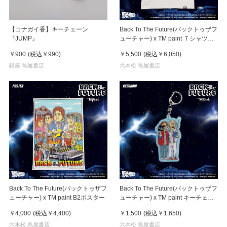
【コナガイ香】キーチェーン
Back To The Future(バックトゥザフ
『JUMP』
ューチャー) x TM paint Ｔシャツ
Marty(マーティ) & Doc(ドク)
￥900
(税込
￥990
)
￥5,500
(税込
￥6,050
)
銀座 蔦屋書店
六本松 蔦屋書店
Back To The Future(バックトゥザフ
Back To The Future(バックトゥザフ
ューチャー) x TM paint B2ポスター
ューチャー) x TM paint キーチェー
ン Marty & Doc(マーティ＆ドク)
￥4,000
(税込
￥4,400
)
￥1,500
(税込
￥1,650
)
六本松 蔦屋書店
六本松 蔦屋書店