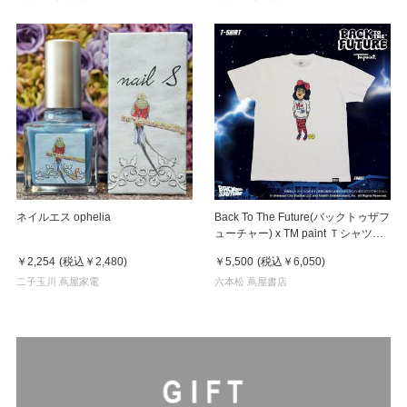
ネイルエス ophelia
Back To The Future(バックトゥザフ
ューチャー) x TM paint Ｔシャツ
Linda(リンダ)
￥2,254
(税込
￥2,480
)
￥5,500
(税込
￥6,050
)
二子玉川 蔦屋家電
六本松 蔦屋書店