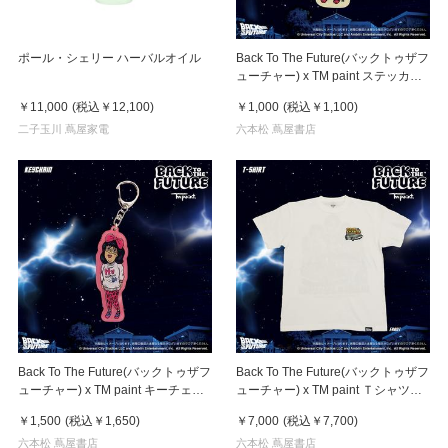
ポール・シェリー ハーバルオイル
Back To The Future(バックトゥザフ
ューチャー) x TM paint ステッカー
Linda(リンダ)
￥11,000
(税込
￥12,100
)
￥1,000
(税込
￥1,100
)
二子玉川 蔦屋家電
六本松 蔦屋書店
Back To The Future(バックトゥザフ
Back To The Future(バックトゥザフ
ューチャー) x TM paint キーチェー
ューチャー) x TM paint Ｔシャツ
ン Linda(リンダ)
Key Visual White
￥1,500
(税込
￥1,650
)
￥7,000
(税込
￥7,700
)
六本松 蔦屋書店
六本松 蔦屋書店