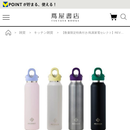
雑貨
キッチン雑貨
>
>
> 【数量限定特典付き/蔦屋家電セレクト】REVOMAX真空断熱ボトル16oz グレージュ×バナナシェイクの商品詳細
トップ