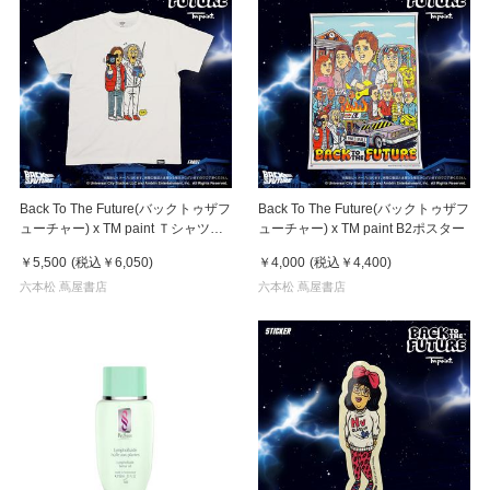
Back To The Future(バックトゥザフ
Back To The Future(バックトゥザフ
ューチャー) x TM paint Ｔシャツ
ューチャー) x TM paint B2ポスター
Marty(マーティ) & Doc(ドク)
￥5,500
(税込
￥6,050
)
￥4,000
(税込
￥4,400
)
六本松 蔦屋書店
六本松 蔦屋書店