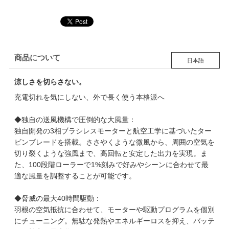
商品について
日本語
涼しさを切らさない。
充電切れを気にしない、外で長く使う本格派へ
◆独自の送風機構で圧倒的な大風量：
独自開発の3相ブラシレスモーターと航空工学に基づいたター
ビンブレードを搭載。ささやくような微風から、周囲の空気を
切り裂くような強風まで、高回転と安定した出力を実現。ま
た、100段階ローラーで1%刻みで好みやシーンに合わせて最
適な風量を調整することが可能です。
◆脅威の最大40時間駆動：
羽根の空気抵抗に合わせて、モーターや駆動プログラムを個別
にチューニング。無駄な発熱やエネルギーロスを抑え、バッテ