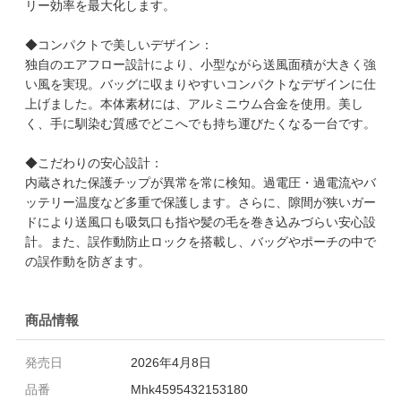
リー効率を最大化します。
◆コンパクトで美しいデザイン：
独自のエアフロー設計により、小型ながら送風面積が大きく強
い風を実現。バッグに収まりやすいコンパクトなデザインに仕
上げました。本体素材には、アルミニウム合金を使用。美し
く、手に馴染む質感でどこへでも持ち運びたくなる一台です。
◆こだわりの安心設計：
内蔵された保護チップが異常を常に検知。過電圧・過電流やバ
ッテリー温度など多重で保護します。さらに、隙間が狭いガー
ドにより送風口も吸気口も指や髪の毛を巻き込みづらい安心設
計。また、誤作動防止ロックを搭載し、バッグやポーチの中で
の誤作動を防ぎます。
商品情報
発売日
2026年4月8日
品番
Mhk4595432153180