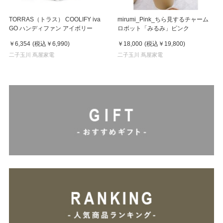
TORRAS（トラス） COOLIFY iva
mirumi_Pink_ちら見するチャーム
GO ハンディファン アイボリー
ロボット「みるみ」ピンク
￥6,354
(税込
￥6,990
)
￥18,000
(税込
￥19,800
)
二子玉川 蔦屋家電
二子玉川 蔦屋家電