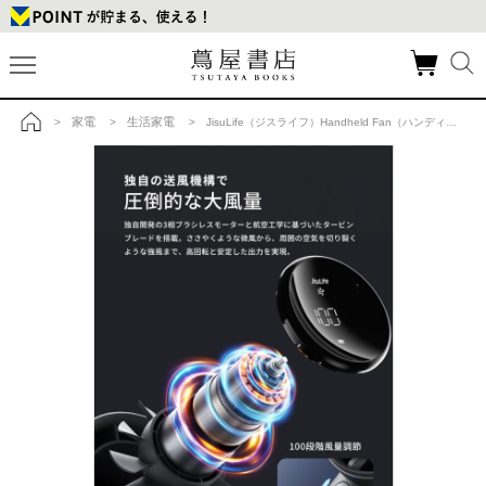
家電
生活家電
>
>
> JisuLife（ジスライフ）Handheld Fan（ハンディファン） Pro1 S Dark Grayの商品詳細
トップ