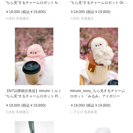
”ちら見”するチャームロボット Ivory
”ちら見”するチャームロボット Gray
アイボリー
グレー
￥18,000
(税込
￥19,800
)
￥18,000
(税込
￥19,800
)
六本松 蔦屋書店
六本松 蔦屋書店
【8/7以降順次発送】mirumi ミルミ
mirumi_Ivory_ちら見するチャーム
”ちら見”するチャームロボット Pink
ロボット「みるみ」アイボリー
ピンク
￥18,000
(税込
￥19,800
)
￥18,000
(税込
￥19,800
)
六本松 蔦屋書店
二子玉川 蔦屋家電