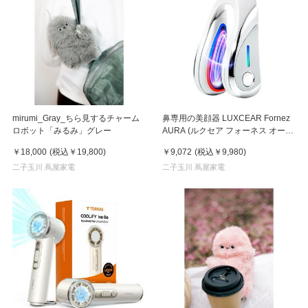
mirumi_Gray_ちら見するチャーム
鼻専用の美顔器 LUXCEAR Fornez
ロボット「みるみ」グレー
AURA (ルクセア フォーネス オー
ラ)2026年新型モデル【美顔器】
￥18,000
(税込
￥19,800
)
￥9,072
(税込
￥9,980
)
二子玉川 蔦屋家電
二子玉川 蔦屋家電