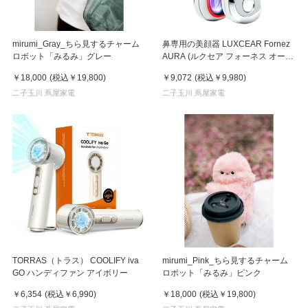
mirumi_Gray_ちら見するチャーム
鼻専用の美顔器 LUXCEAR Fornez
ロボット「みるみ」グレー
AURA (ルクセア フォーネス オー
ラ)2026年新型モデル【美顔器】
￥18,000
(税込
￥19,800
)
￥9,072
(税込
￥9,980
)
二子玉川 蔦屋家電
二子玉川 蔦屋家電
TORRAS（トラス） COOLIFY iva
mirumi_Pink_ちら見するチャーム
GO ハンディファン アイボリー
ロボット「みるみ」ピンク
￥6,354
(税込
￥6,990
)
￥18,000
(税込
￥19,800
)