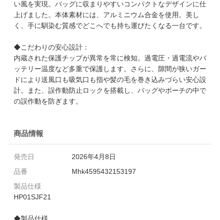
い風を実現。バッグに収まりやすいコンパクトなデザインに仕
上げました。本体素材には、アルミニウム合金を使用。美し
く、手に馴染む質感でどこへでも持ち運びたくなる一台です。
◆こだわりの安心設計：
内蔵された保護チップが異常を常に検知。過電圧・過電流やバ
ッテリー温度など多重で保護します。さらに、隙間が狭いガー
ドにより送風口も吸気口も指や髪の毛を巻き込みづらい安心設
計。また、誤作動防止ロックを搭載し、バッグやポーチの中で
の誤作動を防ぎます。
商品情報
発売日
2026年4月8日
品番
Mhk4595432153197
製品仕様
HP01SJF21
◆製品仕様