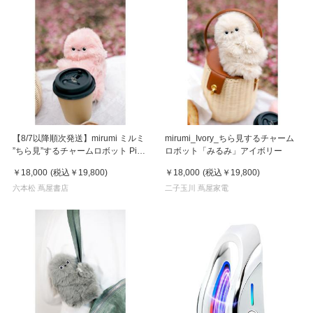
【8/7以降順次発送】mirumi ミルミ
mirumi_Ivory_ちら見するチャーム
”ちら見”するチャームロボット Pink
ロボット「みるみ」アイボリー
ピンク
￥18,000
(税込
￥19,800
)
￥18,000
(税込
￥19,800
)
六本松 蔦屋書店
二子玉川 蔦屋家電