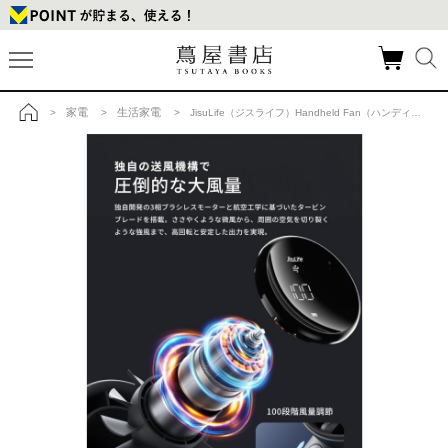
家電
生活家電
>
>
> JisuLife（ジスライフ）Handheld Fan（ハンディファン） Pro1 S Goldの商品詳細
トップ