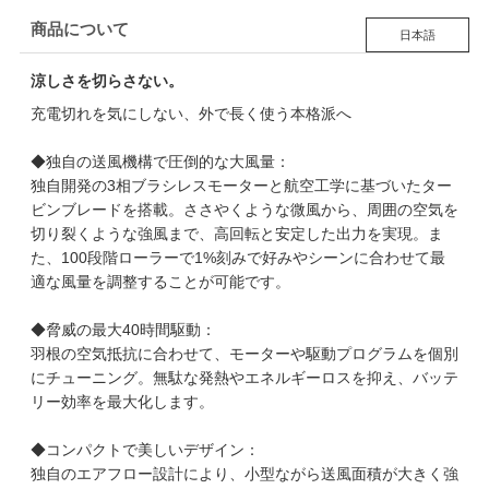
商品について
日本語
涼しさを切らさない。
充電切れを気にしない、外で長く使う本格派へ
◆独自の送風機構で圧倒的な大風量：
独自開発の3相ブラシレスモーターと航空工学に基づいたター
ビンブレードを搭載。ささやくような微風から、周囲の空気を
切り裂くような強風まで、高回転と安定した出力を実現。ま
た、100段階ローラーで1%刻みで好みやシーンに合わせて最
適な風量を調整することが可能です。
◆脅威の最大40時間駆動：
羽根の空気抵抗に合わせて、モーターや駆動プログラムを個別
にチューニング。無駄な発熱やエネルギーロスを抑え、バッテ
リー効率を最大化します。
◆コンパクトで美しいデザイン：
独自のエアフロー設計により、小型ながら送風面積が大きく強