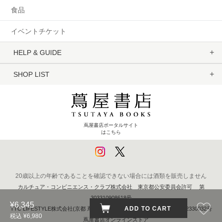
食品
イベントチケット
HELP & GUIDE
SHOP LIST
蔦屋書店ポータルサイト
はこちら
20歳以上の年齢であることを確認できない場合には酒類を販売しません
カルチュア・コンビニエンス・クラブ株式会社 東京都公安委員会許可 第
303310908618号
¥6,345
ADD TO CART
TTC LIFESTYLE株式会社(京都 蔦屋書店) 京都府公安委員会 第611262330032号
税込 ¥6,980
蔦屋書店オンラインストア