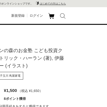
のオンラインショップです。
はじめての方はこちら
新規登録
ログイン
カ
玉川
ート
家電
ンの森のお金塾 こども投資ク
山 蔦
リック・ハーラン (著), 伊藤
店
 (イラスト)
 蔦屋
子玉川 蔦屋家電
¥1,500
（税込 ¥1,650
）
木 蔦
8ポイント獲得
店
利用手続き
をすると獲得できます