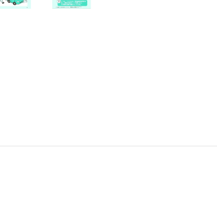
書店
六本
屋書