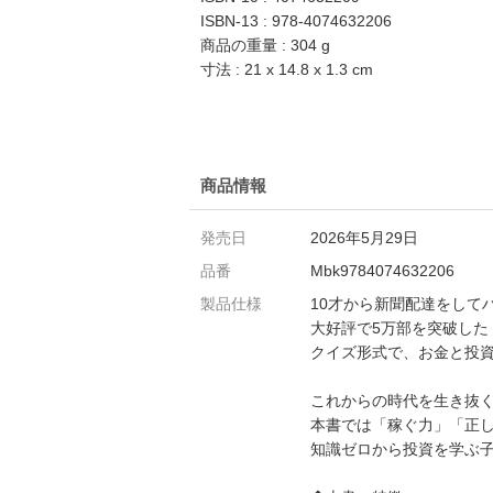
ISBN-13 : 978-4074632206
商品の重量 : 304 g
寸法 : 21 x 14.8 x 1.3 cm
商品情報
発売日
2026年5月29日
品番
Mbk9784074632206
製品仕様
10才から新聞配達をして
大好評で5万部を突破した
クイズ形式で、お金と投
これからの時代を生き抜
本書では「稼ぐ力」「正し
知識ゼロから投資を学ぶ