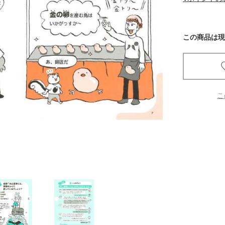
京都
電
この商品は現
書店
品
京都
蔦屋
こ
ギフト
梅田
書店
枚方
書店
広島