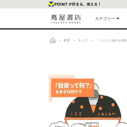
カテゴリー
美
家電
キッズ
>
>
> 『パックンの森のお金塾 こ
トップ
本
映
楽
文
雑