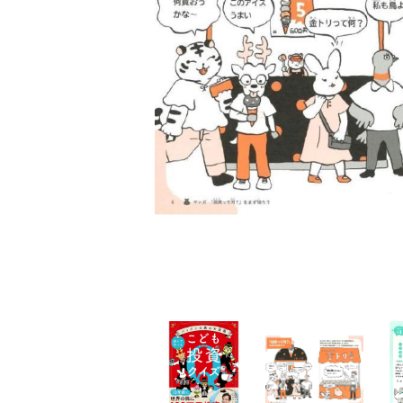
家
食
e