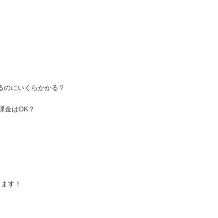
くるのにいくらかかる？
課金はOK？
きます！