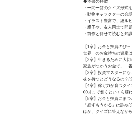
◆本書の特徴
・一問一答のクイズ形式
・動物キャラクターの会
・イラスト豊富で、総ルビ
・親子や、友人同士で問
・前作と併せて読むと知
【1章】お金と投資のびっ
世界一のお金持ちの資産は
【2章】生きるために大切
家族がつかうお金で、一番
【3章】投資マスターにな
株を持つとどうなるの？/
【4章】稼ぐ力が育つクイ
60才まで働くといくら稼
【5章】お金と投資にまつ
「必ずもうかる」は詐欺/
ほか、クイズに答えなが