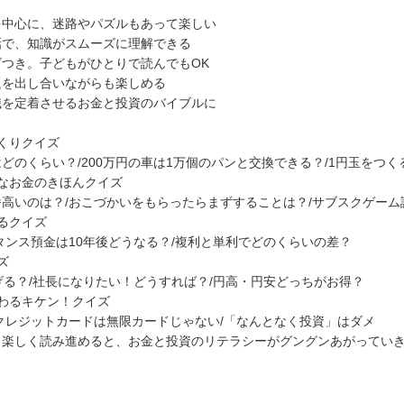
を中心に、迷路やパズルもあって楽しい
話で、知識がスムーズに理解できる
つき。子どもがひとりで読んでもOK
題を出し合いながらも楽しめる
識を定着させるお金と投資のバイブルに
くりクイズ
どのくらい？/200万円の車は1万個のパンと交換できる？/1円玉をつ
なお金のきほんクイズ
高いのは？/おこづかいをもらったらまずすることは？/サブスクゲーム
るクイズ
タンス預金は10年後どうなる？/複利と単利でどのくらいの差？
ズ
げる？/社長になりたい！どうすれば？/円高・円安どっちがお得？
わるキケン！クイズ
クレジットカードは無限カードじゃない/「なんとなく投資」はダメ
ら楽しく読み進めると、お金と投資のリテラシーがグングンあがってい