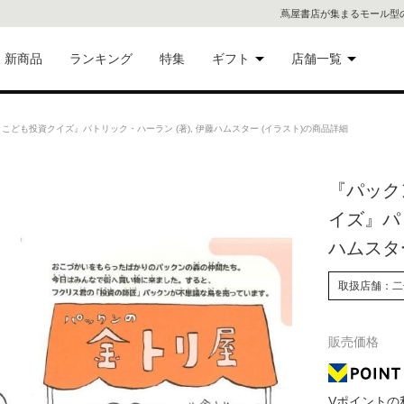
蔦屋書店が集まるモール型
新商品
ランキング
特集
ギフト
店舗一覧
二子
術品
ギフトにおすすめ
ども投資クイズ』パトリック・ハーラン (著), 伊藤ハムスター (イラスト)の商品詳細
蔦屋
eギフト
『パック
代官
イズ』パト
屋書
像・音
ハムスター
銀座
取扱店舗：二
書店
具
販売価格
六本
貨
屋書
Vポイントの