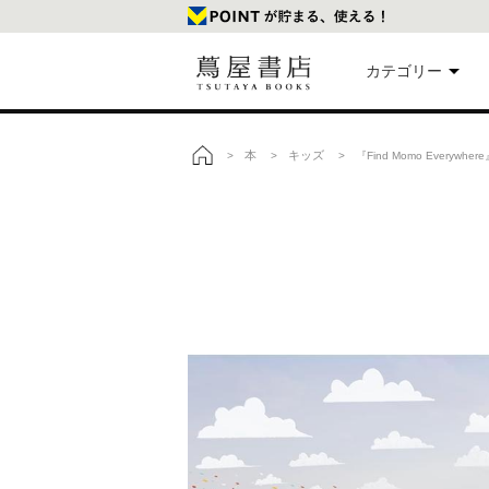
カテゴリー
美
本
キッズ
>
>
> 『Find Momo Everywhe
トップ
本
映
楽
文
雑