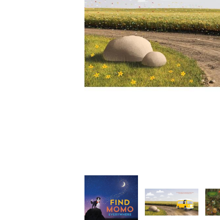
家
食
e