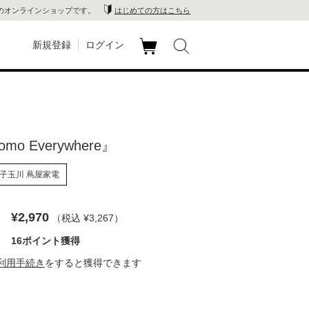
のオンラインショップです。
はじめての方はこちら
新規登録
ログイン
カ
玉川
ート
家電
omo Everywhere』
山 蔦
子玉川 蔦屋家電
店
 蔦屋
¥2,970
（税込 ¥3,267
）
16ポイント獲得
利用手続き
をすると獲得できます
木 蔦
店