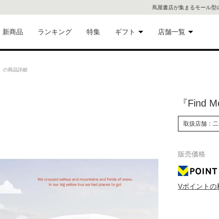
蔦屋書店が集まるモール型
新商品
ランキング
特集
ギフト
店舗一覧
二子
術品
ギフトにおすすめ
re』の商品詳細
蔦屋
eギフト
『Find M
代官
取扱店舗：二
屋書
像・音
銀座
販売価格
書店
具
Vポイントの
六本
貨
屋書