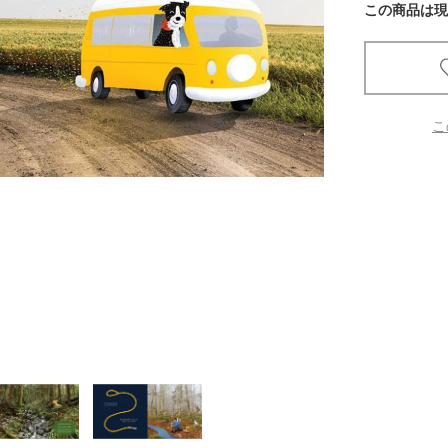
この商品は現
京都
電
書店
こ
品
京都
蔦屋
ギフト
梅田
書店
枚方
書店
広島