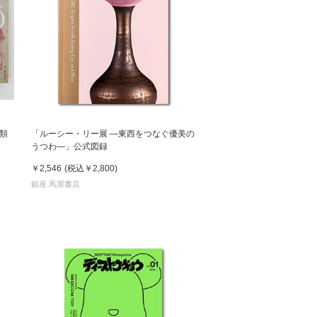
類
「ルーシー・リー展 ―東西をつなぐ優美の
うつわ―」公式図録
￥2,546
(税込
￥2,800
)
銀座 蔦屋書店