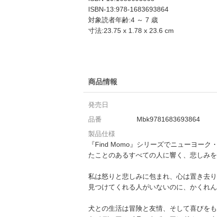
ISBN-13:978-1683693864
対象読者年齢:4 ～ 7 歳
寸法:23.75 x 1.78 x 23.6 cm
商品情報
発売日
品番
Mbk9781683693864
製品仕様
『Find Momo』シリーズでニューヨ
たことのあるすべての人に響く、悲しみを
私は怒りと悲しみに包まれ、心は置き去り
見つけてくれる人がいないのに、かくれん
犬との生活は冒険と友情、そして喜びをも