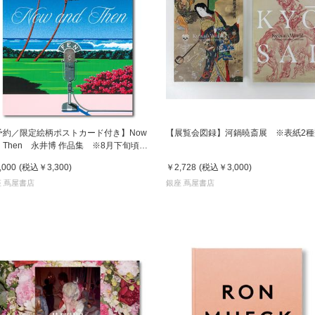
予約／限定絵柄ポストカード付き】Now
【展覧会図録】河鍋暁斎展 ※表紙2種
d Then 永井博 作品集 ※8月下旬頃の
送予定
,000
(税込
￥3,300
)
￥2,728
(税込
￥3,000
)
 蔦屋書店
銀座 蔦屋書店