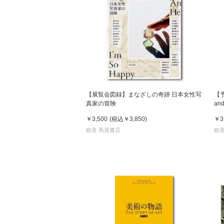
【展覧会図録】まなざしの奇跡 日本女性写
【
真家の冒険
an
発
￥3,500
(税込
￥3,850
)
￥3
銀座 蔦屋書店
銀座