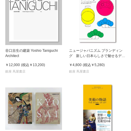
谷口吉生の建築 Yoshio Taniguchi
ニュージャパニズム ブランディン
Architect
グ 新しい日本らしさで魅せるデザ
イン
￥12,000
(税込
￥13,200
)
￥4,800
(税込
￥5,280
)
銀座 蔦屋書店
銀座 蔦屋書店