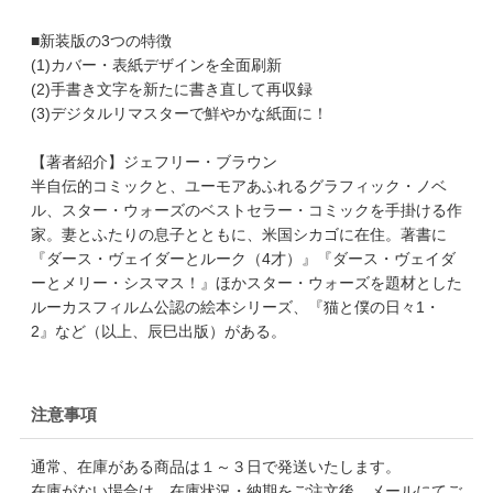
■新装版の3つの特徴
(1)カバー・表紙デザインを全面刷新
(2)手書き文字を新たに書き直して再収録
(3)デジタルリマスターで鮮やかな紙面に！
【著者紹介】ジェフリー・ブラウン
半自伝的コミックと、ユーモアあふれるグラフィック・ノベ
ル、スター・ウォーズのベストセラー・コミックを手掛ける作
家。妻とふたりの息子とともに、米国シカゴに在住。著書に
『ダース・ヴェイダーとルーク（4才）』『ダース・ヴェイダ
ーとメリー・シスマス！』ほかスター・ウォーズを題材とした
ルーカスフィルム公認の絵本シリーズ、『猫と僕の日々1・
2』など（以上、辰巳出版）がある。
注意事項
通常、在庫がある商品は１～３日で発送いたします。
在庫がない場合は、在庫状況・納期をご注文後、メールにてご