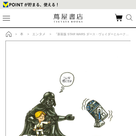
本
エンタメ
>
>
> 『新装版 STAR WARS ダース・ヴェイダーとルーク』ジェフリー・ブラウン (著) 実務教育出版の商品詳細
トップ