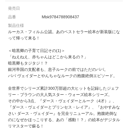
発売日
品番
Mbk9784788908437
製品仕様
ルーカス・フィルム公認。あのベストセラー絵本が新装版にな
って帰って来る！
＜暗黒卿の子育て日記その(1)＞
「ねえねえ、赤ちゃんはどこから来るの？」
暗黒卿もタジタジ！？
銀河帝国の支配者も、息子ルークの前ではただのパパ。
パパ ヴェイダーとやんちゃなルークの抱腹絶倒エピソード。
全世界でシリーズ累計300万部超の大ヒットを記録したジェフ
リー・ブラウンの大人気スター・ウォーズ絵本シリーズ。
その中から3点、『ダース・ヴェイダーとルーク（4才）』、
『ダース・ヴェイダーとプリンセス・レイア』、『おやすみな
さい ダース・ヴェイダー』を完全リニューアル。抱腹絶倒な
のになぜかほっこりする、あの「感動！？」の絵本がデジタル
リマスターで蘇る！