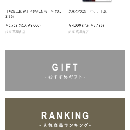
【展覧会図録】河鍋暁斎展 ※表紙
美術の物語 ポケット版
2種類
￥2,728
(税込
￥3,000
)
￥4,990
(税込
￥5,489
)
銀座 蔦屋書店
銀座 蔦屋書店