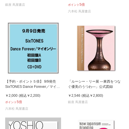
5倍
銀座 蔦屋書店
ポイント
六本松 蔦屋書店
【予約・ポイント５倍】 9/9発売
「ルーシー・リー展 ―東西をつな
SixTONES Dance Forever／マイオ
ぐ優美のうつわ―」公式図録
ンリー 初回限定盤A B CD+DVD シ
￥2,000
(税込
￥2,200
)
￥2,546
(税込
￥2,800
)
ングル
5倍
銀座 蔦屋書店
ポイント
六本松 蔦屋書店