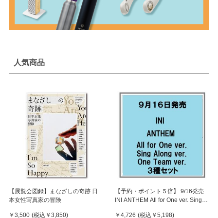
人気商品
【展覧会図録】まなざしの奇跡 日
【予約・ポイント５倍】 9/16発売
本女性写真家の冒険
INI ANTHEM All for One ver. Sing
Along ver. One Team ver. ３種セッ
￥3,500
(税込
￥3,850
)
￥4,726
(税込
￥5,198
)
ト シングル