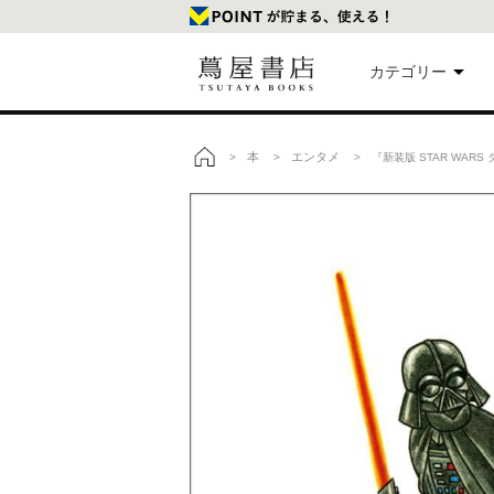
カテゴリー
美
本
エンタメ
>
>
> 『新装版 STAR WAR
トップ
本
映
楽
文
雑