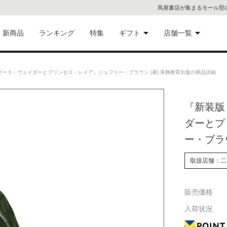
蔦屋書店が集まるモール型
新商品
ランキング
特集
ギフト
店舗一覧
二子
術品
ギフトにおすすめ
S ダース・ヴェイダーとプリンセス・レイア』ジェフリー・ブラウン (著) 実務教育出版の商品詳細
蔦屋
eギフト
『新装版 
代官
ダーとプ
屋書
像・音
ー・ブラ
銀座
取扱店舗：二
書店
具
販売価格
六本
入荷状況
貨
屋書