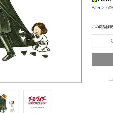
Vポイントの
京都
電
書店
この商品は現
品
京都
蔦屋
ギフト
梅田
書店
こ
枚方
書店
広島