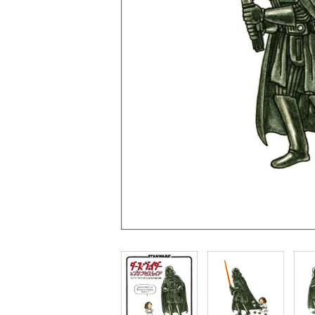
家
食
e