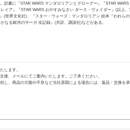
書に『STAR WARS マンダロリアンとグローグー』『STAR WARS
ア』『STAR WARS おやすみなさい ダース・ヴェイダー』(以上、実務教
～』(世界文化社)、『スター・ウォーズ：マンダロリアン 絵本『われら
OK はるかなる銀河のサーガ 全記録』(共訳、講談社)などがある。
たします。
文後、メールにてご案内いたします。ご了承ください。
但し、商品の欠陥や不良など当社原因による場合には、返品・交換を承