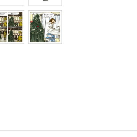
書店
六本
屋書