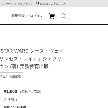
のオンラインショップです。
はじめての方はこちら
新規登録
ログイン
カ
玉川
ート
家電
STAR WARS ダース・ヴェイ
山 蔦
リンセス・レイア』ジェフリ
店
ウン (著) 実務教育出版
 蔦屋
子玉川 蔦屋家電
¥1,600
（税込 ¥1,760
）
木 蔦
売り切れ
店
8ポイント獲得