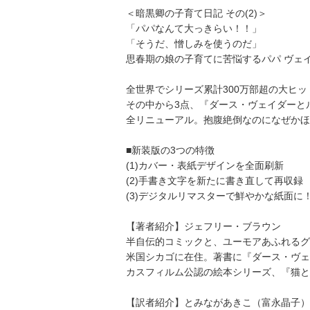
＜暗黒卿の子育て日記 その(2)＞
「パパなんて大っきらい！！」
「そうだ、憎しみを使うのだ」
思春期の娘の子育てに苦悩するパパ ヴェ
全世界でシリーズ累計300万部超の大ヒ
その中から3点、『ダース・ヴェイダーと
全リニューアル。抱腹絶倒なのになぜかほ
■新装版の3つの特徴
(1)カバー・表紙デザインを全面刷新
(2)手書き文字を新たに書き直して再収録
(3)デジタルリマスターで鮮やかな紙面に
【著者紹介】ジェフリー・ブラウン
半自伝的コミックと、ユーモアあふれるグ
米国シカゴに在住。著書に『ダース・ヴェ
カスフィルム公認の絵本シリーズ、『猫と
【訳者紹介】とみながあきこ（富永晶子）