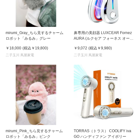
mirumi_Gray_ちら見するチャーム
鼻専用の美顔器 LUXCEAR Fornez
ロボット「みるみ」グレー
AURA (ルクセア フォーネス オー
ラ)2026年新型モデル【美顔器】
￥18,000
(税込
￥19,800
)
￥9,072
(税込
￥9,980
)
二子玉川 蔦屋家電
二子玉川 蔦屋家電
mirumi_Pink_ちら見するチャーム
TORRAS（トラス） COOLIFY iva
ロボット「みるみ」ピンク
GO ハンディファン アイボリー