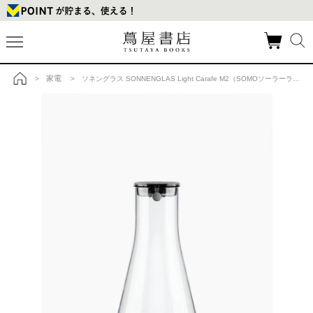
家電
>
> ソネングラス SONNENGLAS Light Carafe M2（SOMOソーラーライトセット）の商品詳細
トップ