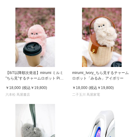
【8/7以降順次発送】mirumi ミルミ
mirumi_Ivory_ちら見するチャーム
”ちら見”するチャームロボット Pink
ロボット「みるみ」アイボリー
ピンク
￥18,000
(税込
￥19,800
)
￥18,000
(税込
￥19,800
)
六本松 蔦屋書店
二子玉川 蔦屋家電