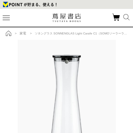
家電
>
> ソネングラス SONNENGLAS Light Carafe C1（SOMOソーラーライトセット）の商品詳細
トップ