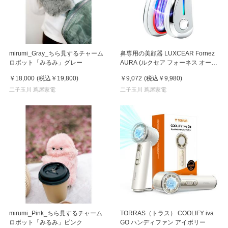
mirumi_Gray_ちら見するチャーム
鼻専用の美顔器 LUXCEAR Fornez
ロボット「みるみ」グレー
AURA (ルクセア フォーネス オー
ラ)2026年新型モデル【美顔器】
￥18,000
(税込
￥19,800
)
￥9,072
(税込
￥9,980
)
二子玉川 蔦屋家電
二子玉川 蔦屋家電
mirumi_Pink_ちら見するチャーム
TORRAS（トラス） COOLIFY iva
ロボット「みるみ」ピンク
GO ハンディファン アイボリー