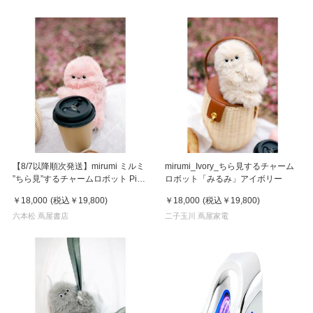
【8/7以降順次発送】mirumi ミルミ
mirumi_Ivory_ちら見するチャーム
”ちら見”するチャームロボット Pink
ロボット「みるみ」アイボリー
ピンク
￥18,000
(税込
￥19,800
)
￥18,000
(税込
￥19,800
)
六本松 蔦屋書店
二子玉川 蔦屋家電