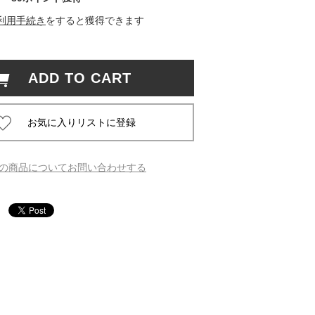
利用手続き
をすると獲得できます
 蔦屋
ADD TO CART
岡崎
書店
 蔦屋
の商品についてお問い合わせする
 蔦屋
 蔦屋