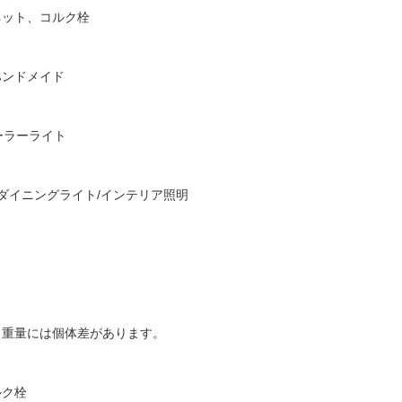
ネット、コルク栓
ハンドメイド
Oソーラーライト
/ダイニングライト/インテリア照明
・重量には個体差があります。
ルク栓