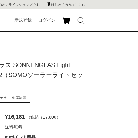
のオンラインショップです。
はじめての方はこちら
新規登録
ログイン
カ
玉川
ート
家電
 SONNENGLAS Light
山 蔦
e C2（SOMOソーラーライトセッ
店
 蔦屋
子玉川 蔦屋家電
¥16,181
（税込 ¥17,800
）
木 蔦
送料無料
店
89ポイント獲得