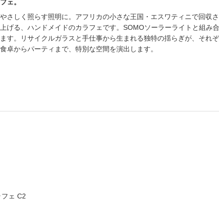
フェ。
やさしく照らす照明に。アフリカの小さな王国・エスワティニで回収され
上げる、ハンドメイドのカラフェです。SOMOソーラーライトと組み
ます。リサイクルガラスと手仕事から生まれる独特の揺らぎが、それぞ
食卓からパーティまで、特別な空間を演出します。
ラフェ C2