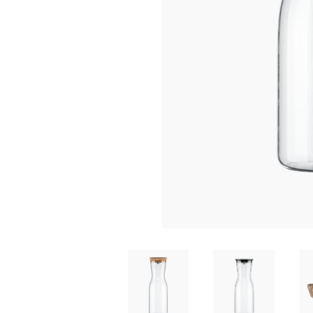
家
食
e