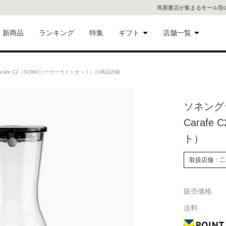
蔦屋書店が集まるモール型
新商品
ランキング
特集
ギフト
店舗一覧
二子
術品
ギフトにおすすめ
 Carafe C2（SOMOソーラーライトセット）の商品詳細
蔦屋
eギフト
ソネングラス
代官
Caraf
屋書
像・音
ト）
銀座
取扱店舗：二
書店
具
販売価格
六本
送料
貨
屋書