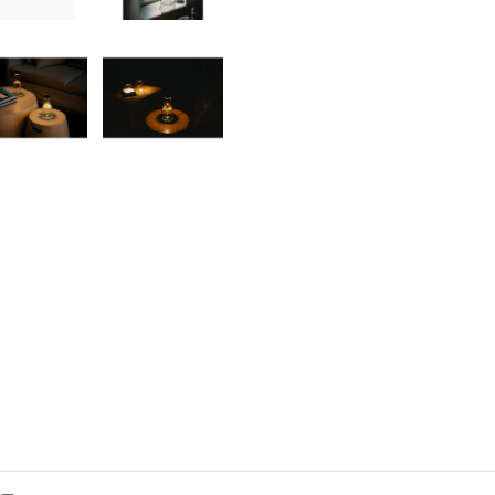
書店
六本
屋書