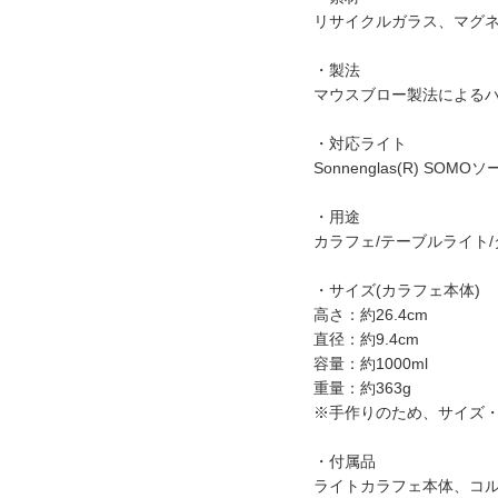
リサイクルガラス、マグ
・製法
マウスブロー製法による
・対応ライト
Sonnenglas(R) SOM
・用途
カラフェ/テーブルライト
・サイズ(カラフェ本体)
高さ：約26.4cm
直径：約9.4cm
容量：約1000ml
重量：約363g
※手作りのため、サイズ
・付属品
ライトカラフェ本体、コ