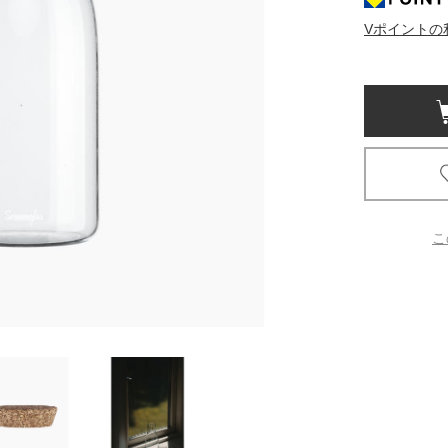
Vポイントの
京都
電
書店
品
京都
蔦屋
ギフト
梅田
こ
書店
枚方
書店
広島