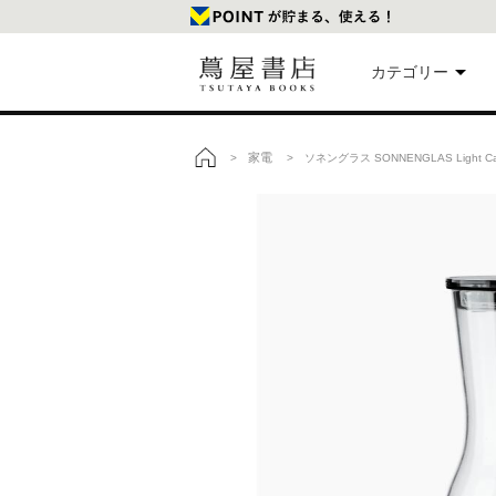
カテゴリー
美
家電
>
> ソネングラス SONNENGLAS Light
トップ
本
映
楽
文
雑