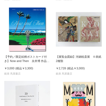
【予約／限定絵柄ポストカード付
【展覧会図録】河鍋暁斎展 ※表紙
き】Now and Then 永井博 作品
2種類
集 ※8月下旬頃の発送予定
￥3,000
(税込
￥3,300
)
￥2,728
(税込
￥3,000
)
銀座 蔦屋書店
銀座 蔦屋書店