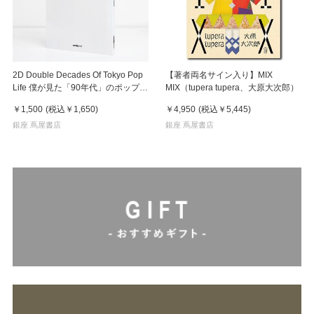
2D Double Decades Of Tokyo Pop
【著者両名サイン入り】MIX
Life 僕が見た「90年代」のポップカ
MIX（tupera tupera、大原大次郎）
ルチャー 鈴木哲也（著）
￥1,500
(税込
￥1,650
)
￥4,950
(税込
￥5,445
)
銀座 蔦屋書店
銀座 蔦屋書店