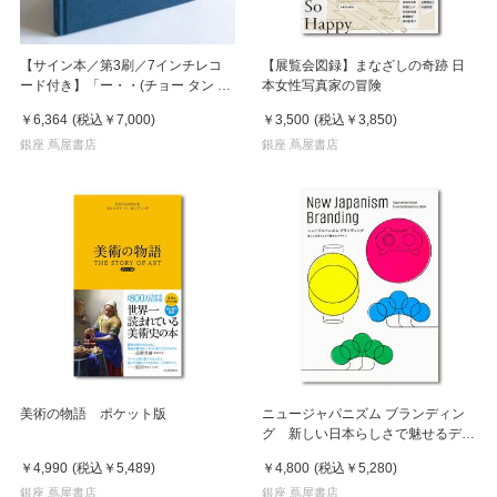
【サイン本／第3刷／7インチレコ
【展覧会図録】まなざしの奇跡 日
ード付き】「ー・・(チョー タン タ
本女性写真家の冒険
ン)」 濵本奏 写真集
￥6,364
(税込
￥7,000
)
￥3,500
(税込
￥3,850
)
銀座 蔦屋書店
銀座 蔦屋書店
美術の物語 ポケット版
ニュージャパニズム ブランディン
グ 新しい日本らしさで魅せるデザ
イン
￥4,990
(税込
￥5,489
)
￥4,800
(税込
￥5,280
)
銀座 蔦屋書店
銀座 蔦屋書店