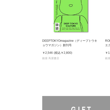
DEEPTOKYOmagazine（ディープトウキ
RO
ョウマガジン）創刊号
エ
￥2,546
(税込
￥2,800
)
￥1
銀座 蔦屋書店
銀座