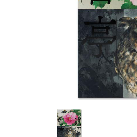
家
食
e