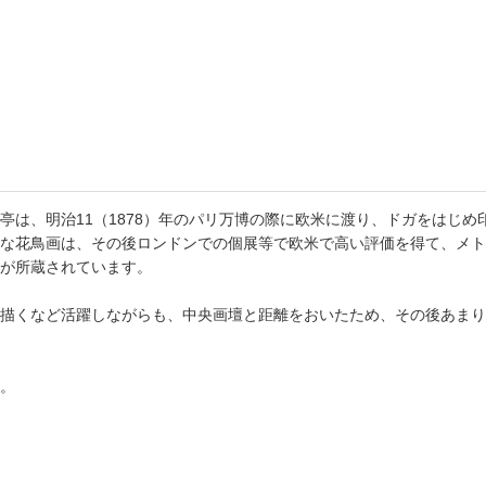
書店
六本
屋書
亭は、明治11（1878）年のパリ万博の際に欧米に渡り、ドガをはじ
な花鳥画は、その後ロンドンでの個展等で欧米で高い評価を得て、メト
が所蔵されています。
描くなど活躍しながらも、中央画壇と距離をおいたため、その後あまり
。