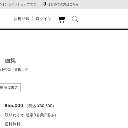
のオンラインショップです。
はじめての方はこちら
新規登録
ログイン
カ
玉川
ート
家電
 画集
山 蔦
山下裕二／古田 亮
店
座 蔦屋書店
 蔦屋
¥55,000
（税込 ¥60,500
）
残りわずか,通常3営業日以内
木 蔦
送料無料
店