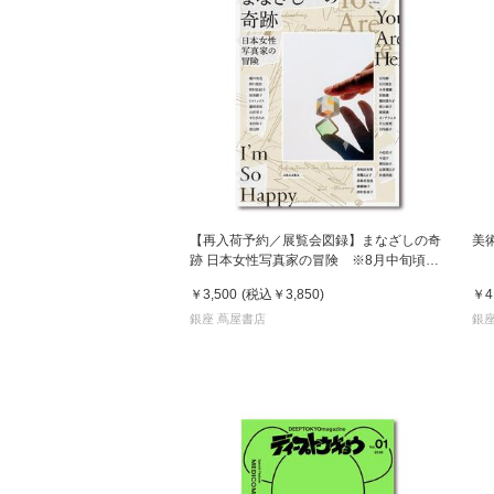
【再入荷予約／展覧会図録】まなざしの奇
美
跡 日本女性写真家の冒険 ※8月中旬頃入
荷予定
￥3,500
(税込
￥3,850
)
￥4
銀座 蔦屋書店
銀座