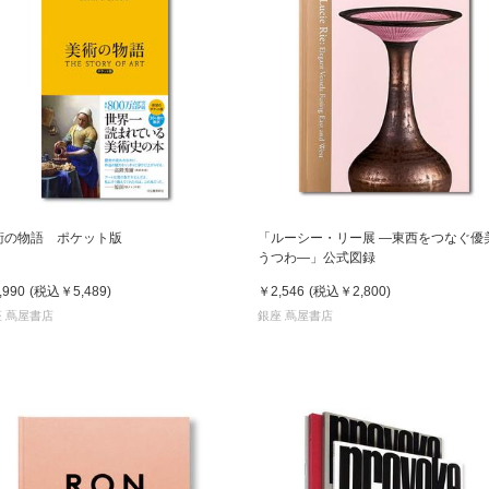
術の物語 ポケット版
「ルーシー・リー展 ―東西をつなぐ優
うつわ―」公式図録
,990
(税込
￥5,489
)
￥2,546
(税込
￥2,800
)
 蔦屋書店
銀座 蔦屋書店