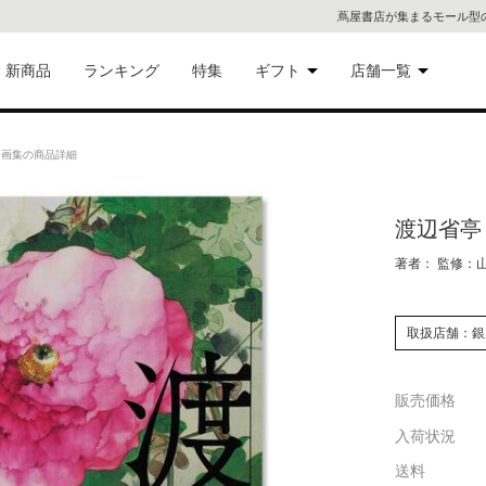
蔦屋書店が集まるモール型
新商品
ランキング
特集
ギフト
店舗一覧
二子
術品
ギフトにおすすめ
画集の商品詳細
蔦屋
eギフト
渡辺省亭
代官
著者： 監修：
屋書
像・音
取扱店舗：銀
銀座
書店
販売価格
具
入荷状況
六本
送料
貨
屋書