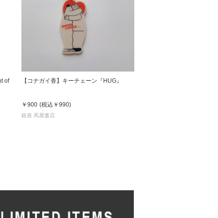
 of
【コナガイ香】キーチェーン『HUG』
￥900
(税込
￥990
)
銀座 蔦屋書店