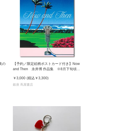
美の
【予約／限定絵柄ポストカード付き】Now
and Then 永井博 作品集 ※8月下旬頃の
発送予定
￥3,000
(税込
￥3,300
)
銀座 蔦屋書店