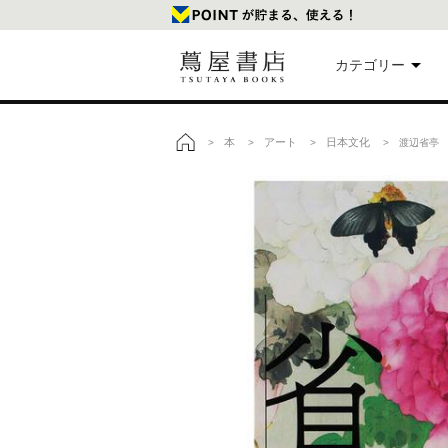
カテゴリー
美
本
アート
日本文化
>
>
>
> 渡辺省亭 
トップ
本
映
楽
文
雑