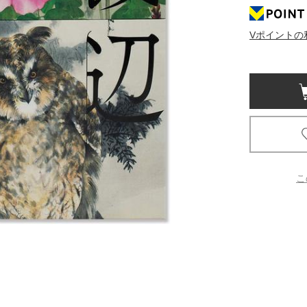
京都
Vポイントの
電
書店
品
京都
蔦屋
ギフト
梅田
こ
書店
枚方
書店
広島